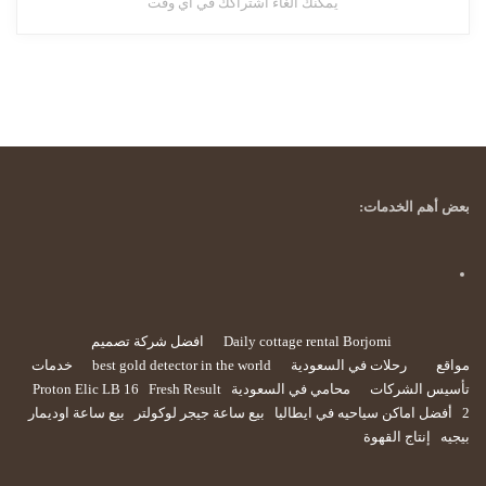
يمكنك الغاء اشتراكك في أي وقت
بعض أهم الخدمات:
Daily cottage rental Borjomi
افضل شركة تصميم
مواقع
رحلات في السعودية
best gold detector in the world
خدمات
تأسيس الشركات
محامي في السعودية
Fresh Result
Proton Elic LB 16
2
أفضل اماكن سياحيه في ايطاليا
بيع ساعة جيجر لوكولتر
بيع ساعة اوديمار
بيجيه
إنتاج القهوة