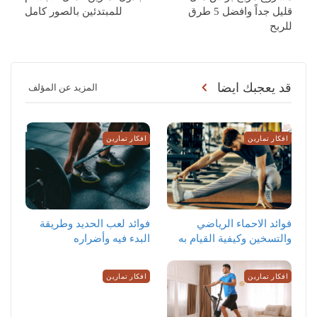
قليل جداً وافضل 5 طرق
للمبتدئين بالصور كامل
للربح
قد يعجبك ايضا
المزيد عن المؤلف
افكار تمارين
افكار تمارين
‏فوائد الاحماء الرياضي
فوائد لعب الحديد وطريقة
والتسخين وكيفية القيام به
البدء فيه وأضراره
افكار تمارين
افكار تمارين