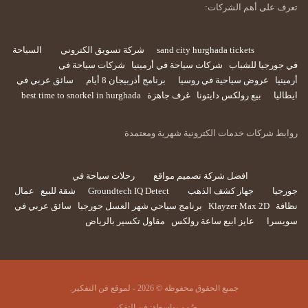
تعرف على أهم الشركات:
sand city hurghada tickets
شركة تسويق الكتروني
السياحة
في جورجيا للشباب
شركات سياحة في أرمينيا
شركات سياحة في
أرمينيا
عروض سياحية في روسيا
برنامج أذربيجان 8 أيام
سائق عربي في
ايطاليا
بيع رولكس دايتونا
غرف جاهزة
best time to snorkel in hurghada
روابط شركات خدمات الكترونية شهرية ومعتمدة
افضل شركة تصميم مواقع
رحلات سياحة في
جورجيا
جهاز كشف الذهب
Groundtech IQ Detect
شقة للبيع
عمال
نظافة
Klayzer Max 2D
برنامج سياحي شهر العسل جورجيا
سائق عربي في
سويسرا
عايز ابيع ساعة رولكس
مقاول تكسير بالرياض
جميع الحقوق محفوظة © 2026 - لموقع فن التفكير.
صُمم بواسطة:
فن التفكير