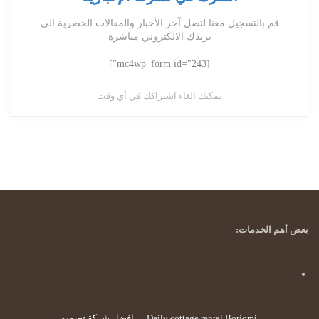
قم بالتسجيل معنا لتصل آخر الأخبار والمقالات الحصرية الى
بريدك الالكتروني مباشرة
[mc4wp_form id="243"]
يمكنك الغاء اشتراكك في أي وقت
بعض أهم الخدمات:
Daily cottage rental Borjomi
افضل شركة تصميم