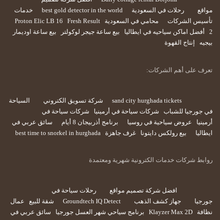
مواقع
رحلات في السعودية
best gold detector in the world
خدمات
تأسيس الشركات
محامي في السعودية
Fresh Result
Proton Elic LB 16
2
أفضل اماكن سياحيه في ايطاليا
بيع ساعة جيجر لوكولتر
بيع ساعة اوديمار
بيجيه
إنتاج القهوة
تعرف على أهم الشركات:
sand city hurghada tickets
شركة تسويق الكتروني
السياحة
في جورجيا للشباب
شركات سياحة في أرمينيا
شركات سياحة في
أرمينيا
عروض سياحية في روسيا
برنامج أذربيجان 8 أيام
سائق عربي في
ايطاليا
بيع رولكس دايتونا
غرف جاهزة
best time to snorkel in hurghada
روابط شركات خدمات الكترونية شهرية ومعتمدة
افضل شركة تصميم مواقع
رحلات سياحة في
جورجيا
جهاز كشف الذهب
Groundtech IQ Detect
شقة للبيع
عمال
نظافة
Klayzer Max 2D
برنامج سياحي شهر العسل جورجيا
سائق عربي في