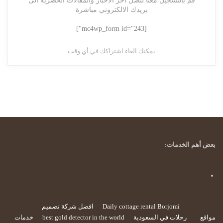
قم بالتسجيل معنا لتصل آخر الأخبار والمقالات الحصرية الى
بريدك الالكتروني مباشرة
[mc4wp_form id="243"]
يمكنك الغاء اشتراكك في أي وقت
بعض أهم الخدمات:
Daily cottage rental Borjomi
افضل شركة تصميم
مواقع
رحلات في السعودية
best gold detector in the world
خدمات