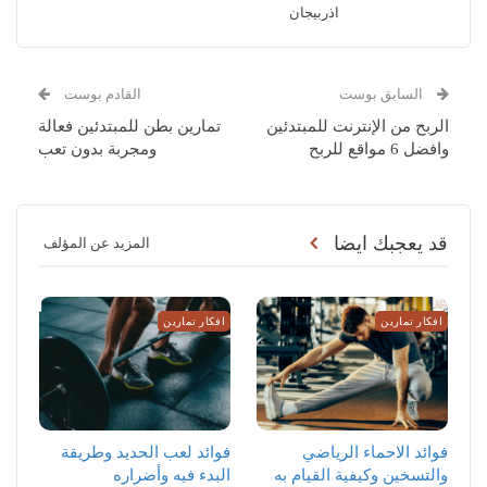
اذربيجان
السابق بوست
القادم بوست
الربح من الإنترنت للمبتدئين
تمارين بطن للمبتدئين فعالة
وافضل 6 مواقع للربح
ومجربة بدون تعب
قد يعجبك ايضا
المزيد عن المؤلف
افكار تمارين
افكار تمارين
‏فوائد الاحماء الرياضي
فوائد لعب الحديد وطريقة
والتسخين وكيفية القيام به
البدء فيه وأضراره