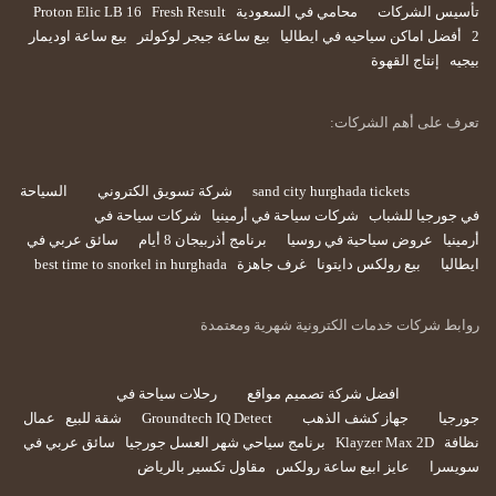
تأسيس الشركات
محامي في السعودية
Fresh Result
Proton Elic LB 16
2
أفضل اماكن سياحيه في ايطاليا
بيع ساعة جيجر لوكولتر
بيع ساعة اوديمار
بيجيه
إنتاج القهوة
تعرف على أهم الشركات:
sand city hurghada tickets
شركة تسويق الكتروني
السياحة
في جورجيا للشباب
شركات سياحة في أرمينيا
شركات سياحة في
أرمينيا
عروض سياحية في روسيا
برنامج أذربيجان 8 أيام
سائق عربي في
ايطاليا
بيع رولكس دايتونا
غرف جاهزة
best time to snorkel in hurghada
روابط شركات خدمات الكترونية شهرية ومعتمدة
افضل شركة تصميم مواقع
رحلات سياحة في
جورجيا
جهاز كشف الذهب
Groundtech IQ Detect
شقة للبيع
عمال
نظافة
Klayzer Max 2D
برنامج سياحي شهر العسل جورجيا
سائق عربي في
سويسرا
عايز ابيع ساعة رولكس
مقاول تكسير بالرياض