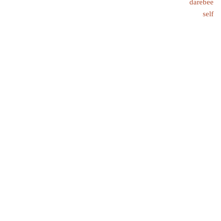
darebee
self