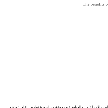
The benefits o
م صالات الألعاب الرياضية مجموعة من أجهزة تمارين القلب تهدف