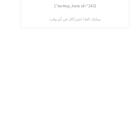
[mc4wp_form id="243"]
يمكنك الغاء اشتراكك في أي وقت