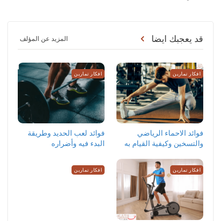
قد يعجبك ايضا
المزيد عن المؤلف
افكار تمارين
افكار تمارين
‏فوائد الاحماء الرياضي
فوائد لعب الحديد وطريقة
والتسخين وكيفية القيام به
البدء فيه وأضراره
افكار تمارين
افكار تمارين