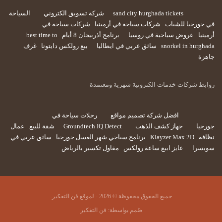
sand city hurghada tickets
شركة تسويق الكتروني
السياحة
في جورجيا للشباب
شركات سياحة في أرمينيا
شركات سياحة في
أرمينيا
عروض سياحية في روسيا
برنامج أذربيجان 8 أيام
best time to
snorkel in hurghada
سائق عربي في ايطاليا
بيع رولكس دايتونا
غرف
جاهزة
روابط شركات خدمات الكترونية شهرية ومعتمدة
افضل شركة تصميم مواقع
رحلات سياحة في
جورجيا
جهاز كشف الذهب
Groundtech IQ Detect
شقة للبيع
عمال
نظافة
Klayzer Max 2D
برنامج سياحي شهر العسل جورجيا
سائق عربي في
سويسرا
عايز ابيع ساعة رولكس
مقاول تكسير بالرياض
جميع الحقوق محفوظة © 2026 - لموقع فن التفكير.
صُمم بواسطة:
فن التفكير