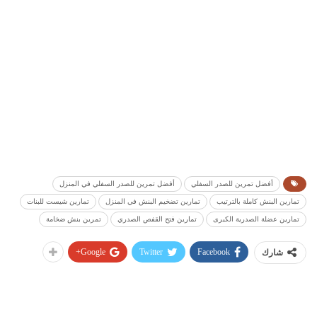
أفضل تمرين للصدر السفلي
أفضل تمرين للصدر السفلي في المنزل
تمارين البنش كاملة بالترتيب
تمارين تضخيم البنش في المنزل
تمارين شيست للبنات
تمارين عضلة الصدرية الكبرى
تمارين فتح القفص الصدري
تمرين بنش ضخامة
Google+
Twitter
Facebook
شارك