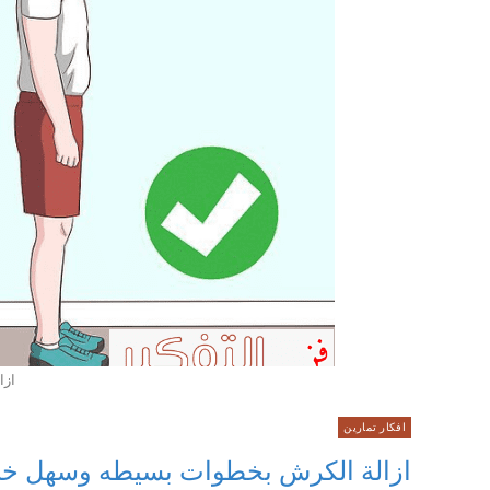
ازا
افكار تمارين
ازالة الكرش بخطوات بسيطه وسهل خل