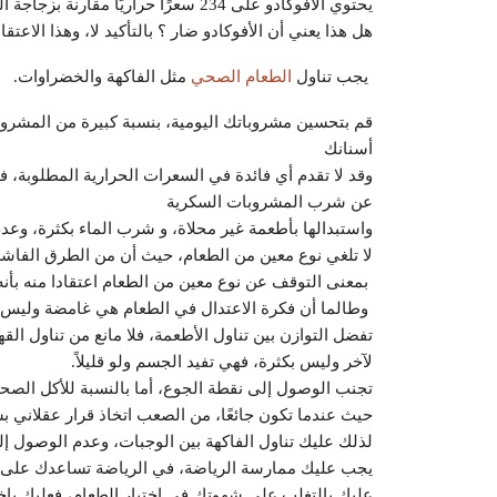
يحتوي الأفوكادو على 234 سعرًا حراريًا مقارنة بزجاجة الصودا التي تحتوي على 143 سعرة حرارية
هل هذا يعني أن الأفوكادو ضار ؟ بالتأكيد لا، وهذا الاعت
يجب تناول
الطعام الصحي
مثل الفاكهة والخضراوات.
قم بتحسين مشروباتك اليومية، بنسبة كبيرة من المشرو
أسنانك
وقد لا تقدم أي فائدة في السعرات الحرارية المطلوب
عن شرب المشروبات السكرية
واستبدالها بأطعمة غير محلاة، و شرب الماء بكثرة، وعد
لا تلغي نوع معين من الطعام، حيث أن من الطرق الفاش
بمعنى التوقف عن نوع معين من الطعام اعتقادا منه بأن
وطالما أن فكرة الاعتدال في الطعام هي غامضة وليس 
تفضل التوازن بين تناول الأطعمة، فلا مانع من تناول ال
لآخر وليس بكثرة، فهي تفيد الجسم ولو قليلاً.
تجنب الوصول إلى نقطة الجوع، أما بالنسبة للأكل الصح
حيث عندما تكون جائعًا، من الصعب اتخاذ قرار عقلاني بش
لذلك عليك تناول الفاكهة بين الوجبات، وعدم الوصول إل
يجب عليك ممارسة الرياضة، في الرياضة تساعدك على حر
عليك بالتغلب على شهوتك في اختيار الطعام، فعليك باخت