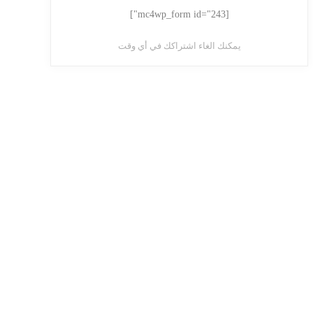
[mc4wp_form id="243"]
يمكنك الغاء اشتراكك في أي وقت