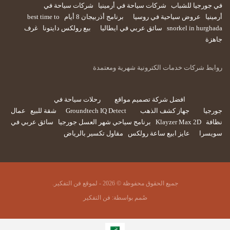
في جورجيا للشباب
شركات سياحة في أرمينيا
شركات سياحة في
أرمينيا
عروض سياحية في روسيا
برنامج أذربيجان 8 أيام
best time to
snorkel in hurghada
سائق عربي في ايطاليا
بيع رولكس دايتونا
غرف
جاهزة
روابط شركات خدمات الكترونية شهرية ومعتمدة
افضل شركة تصميم مواقع
رحلات سياحة في
جورجيا
جهاز كشف الذهب
Groundtech IQ Detect
شقة للبيع
عمال
نظافة
Klayzer Max 2D
برنامج سياحي شهر العسل جورجيا
سائق عربي في
سويسرا
عايز ابيع ساعة رولكس
مقاول تكسير بالرياض
جميع الحقوق محفوظة © 2026 - لموقع فن التفكير.
صُمم بواسطة:
فن التفكير