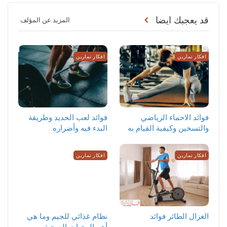
قد يعجبك ايضا
المزيد عن المؤلف
افكار تمارين
افكار تمارين
‏فوائد الاحماء الرياضي
فوائد لعب الحديد وطريقة
والتسخين وكيفية القيام به
البدء فيه وأضراره
افكار تمارين
افكار تمارين
الغزال الطائر فوائد
نظام غذائي للجيم وما هي
أهم الوجبات الصحية