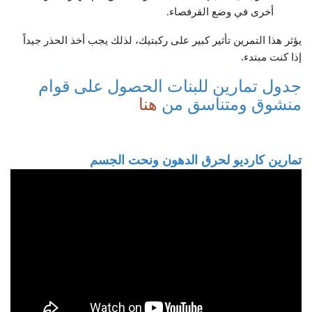
أخرى في وضع القرفصاء.
يؤثر هذا التمرين تأثير كبير على ركبتيك، لذلك يجب أخذ الحذر جيداً
إذا كنت مبتدء.
جدول تمارين للبنات الحصول على قوام
منشوق ومتناسق من
هنا
تمارين كارديو لحرق الدهون ونحت الجسم