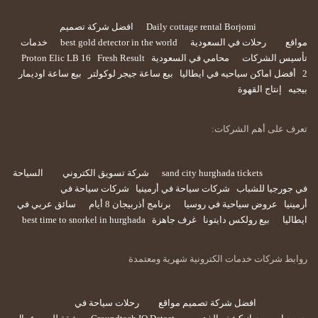
Daily cottage rental Borjomi
افضل شركة تصميم
مواقع
رحلات في السعودية
best gold detector in the world
خدمات
تأسيس الشركات
محامي في السعودية
Fresh Result
Proton Elic LB 16
2
أفضل اماكن سياحيه في ايطاليا
بيع ساعة جيجر لوكولتر
بيع ساعة اوديمار
بيجيه
إنتاج القهوة
تعرف على أهم الشركات:
sand city hurghada tickets
شركة تسويق الكتروني
السياحة
في جورجيا للشباب
شركات سياحة في أرمينيا
شركات سياحة في
أرمينيا
عروض سياحية في روسيا
برنامج أذربيجان 8 أيام
سائق عربي في
ايطاليا
بيع رولكس دايتونا
غرف جاهزة
best time to snorkel in hurghada
روابط شركات خدمات الكترونية شهرية ومعتمدة
افضل شركة تصميم مواقع
رحلات سياحة في