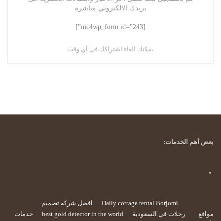
بريدك الالكتروني مباشرة
[mc4wp_form id="243"]
يمكنك الغاء اشتراكك في أي وقت
بعض أهم الخدمات:
Daily cottage rental Borjomi
افضل شركة تصميم
مواقع
رحلات في السعودية
best gold detector in the world
خدمات