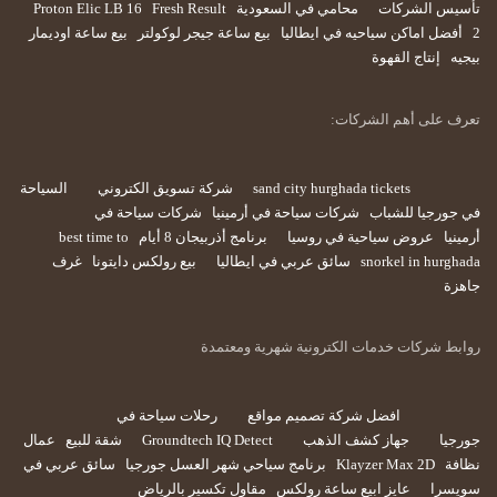
تأسيس الشركات
محامي في السعودية
Fresh Result
Proton Elic LB 16
2
أفضل اماكن سياحيه في ايطاليا
بيع ساعة جيجر لوكولتر
بيع ساعة اوديمار
بيجيه
إنتاج القهوة
تعرف على أهم الشركات:
sand city hurghada tickets
شركة تسويق الكتروني
السياحة
في جورجيا للشباب
شركات سياحة في أرمينيا
شركات سياحة في
أرمينيا
عروض سياحية في روسيا
برنامج أذربيجان 8 أيام
best time to
snorkel in hurghada
سائق عربي في ايطاليا
بيع رولكس دايتونا
غرف
جاهزة
روابط شركات خدمات الكترونية شهرية ومعتمدة
افضل شركة تصميم مواقع
رحلات سياحة في
جورجيا
جهاز كشف الذهب
Groundtech IQ Detect
شقة للبيع
عمال
نظافة
Klayzer Max 2D
برنامج سياحي شهر العسل جورجيا
سائق عربي في
سويسرا
عايز ابيع ساعة رولكس
مقاول تكسير بالرياض