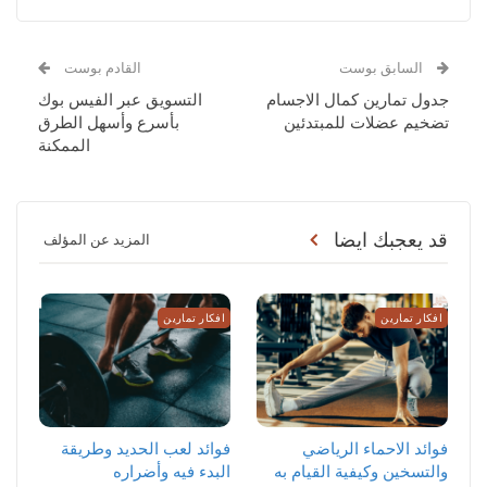
السابق بوست
القادم بوست
جدول تمارين كمال الاجسام
التسويق عبر الفيس بوك
تضخيم عضلات للمبتدئين
بأسرع وأسهل الطرق
الممكنة
قد يعجبك ايضا
المزيد عن المؤلف
افكار تمارين
افكار تمارين
‏فوائد الاحماء الرياضي
فوائد لعب الحديد وطريقة
والتسخين وكيفية القيام به
البدء فيه وأضراره