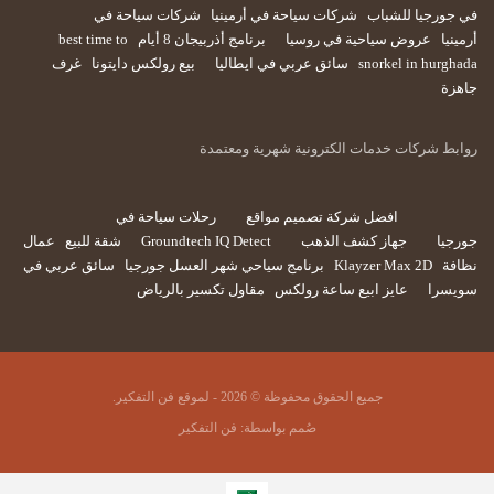
في جورجيا للشباب
شركات سياحة في أرمينيا
شركات سياحة في
أرمينيا
عروض سياحية في روسيا
برنامج أذربيجان 8 أيام
best time to
snorkel in hurghada
سائق عربي في ايطاليا
بيع رولكس دايتونا
غرف
جاهزة
روابط شركات خدمات الكترونية شهرية ومعتمدة
افضل شركة تصميم مواقع
رحلات سياحة في
جورجيا
جهاز كشف الذهب
Groundtech IQ Detect
شقة للبيع
عمال
نظافة
Klayzer Max 2D
برنامج سياحي شهر العسل جورجيا
سائق عربي في
سويسرا
عايز ابيع ساعة رولكس
مقاول تكسير بالرياض
جميع الحقوق محفوظة © 2026 - لموقع فن التفكير.
صُمم بواسطة:
فن التفكير