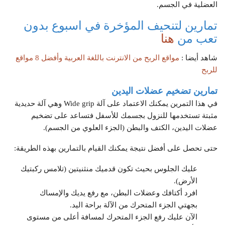
العضلية في الجسم.
تمارين لتنحيف المؤخرة في اسبوع بدون
تعب من
هنا
شاهد أيضا :
مواقع الربح من الانترنت باللغة العربية وأفضل 8 مواقع
للربح
تمارين تضخيم عضلات اليدين
في هذا التمرين يمكنك الاعتماد على آلة Wide grip وهي آلة حديدية
مثبتة تستخدمها للنزول بجسمك للأسفل فتساعد على تضخيم
عضلات اليدين، الكتف والبطن (الجزء العلوي من الجسم).
حتى تحصل على أفضل نتيجة يمكنك القيام بالتمارين بهذه الطريقة:
عليك الجلوس بحيث تكون قدميك منثنيتين (تلامس ركبتيك
الأرض).
افرد أكتافك وعضلات البطن، مع رفع يديك والإمساك
بجهتي الجزء المتحرك من الآلة براحة اليد.
الآن عليك رفع الجزء المتحرك لمسافة أعلى من مستوى