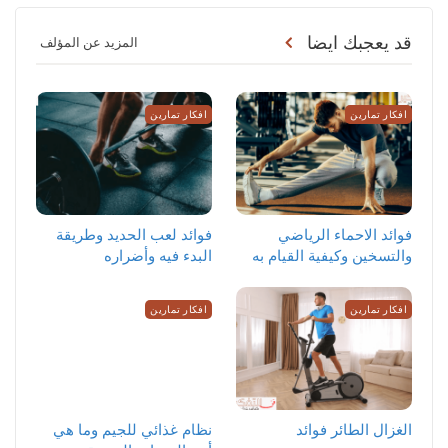
قد يعجبك ايضا
المزيد عن المؤلف
افكار تمارين
افكار تمارين
‏فوائد الاحماء الرياضي
فوائد لعب الحديد وطريقة
والتسخين وكيفية القيام به
البدء فيه وأضراره
افكار تمارين
افكار تمارين
الغزال الطائر فوائد
نظام غذائي للجيم وما هي