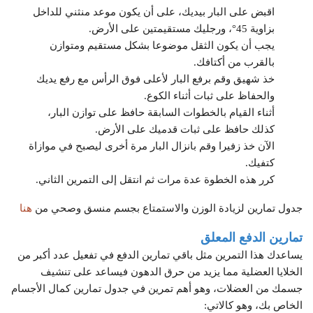
اقبض على البار بيديك، على أن يكون موعد منثني للداخل
بزاوية 45°، ورجليك مستقيمتين على الأرض.
يجب أن يكون الثقل موضوعا بشكل مستقيم ومتوازن
بالقرب من أكتافك.
خذ شهيق وقم برفع البار لأعلى فوق الرأس مع رفع يديك
والحفاظ على ثبات أثناء الكوع.
أثناء القيام بالخطوات السابقة حافظ على توازن البار،
كذلك حافظ على ثبات قدميك على الأرض.
الآن خذ زفيرا وقم بانزال البار مرة أخرى ليصبح في موازاة
كتفيك.
كرر هذه الخطوة عدة مرات ثم انتقل إلى التمرين الثاني.
جدول تمارين لزيادة الوزن والاستمتاع بجسم منسق وصحي من
هنا
تمارين الدفع المعلق
يساعدك هذا التمرين مثل باقي تمارين الدفع في تفعيل عدد أكبر من
الخلايا العضلية مما يزيد من حرق الدهون فيساعد على تنشيف
جسمك من العضلات، وهو أهم تمرين في جدول تمارين كمال الأجسام
الخاص بك، وهو كالاتي: