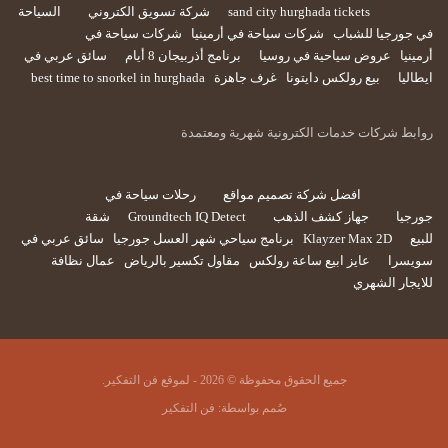
sand city hurghada tickets
شركة تسويق الكتروني
السياحة
في جورجيا للشباب
شركات سياحة في أرمينيا
شركات سياحة في
أرمينيا
عروض سياحية في روسيا
برنامج أذربيجان 8 أيام
سائق عربي في
ايطاليا
بيع رولكس دايتونا
غرف جاهزة
best time to snorkel in hurghada
روابط شركات خدمات الكترونية شهرية ومعتمدة
افضل شركة تصميم مواقع
رحلات سياحة في
جورجيا
جهاز كشف الذهب
Groundtech IQ Detect
شقة
للبيع
Klayzer Max 2D
برنامج سياحي شهر العسل جورجيا
سائق عربي في
سويسرا
عايز ابيع ساعة رولكس
مقاول تكسير بالرياض
عمال نظافة
للايجار الشهري
جميع الحقوق محفوظة © 2026 - لموقع فن التفكير.
صُمم بواسطة:
فن التفكير