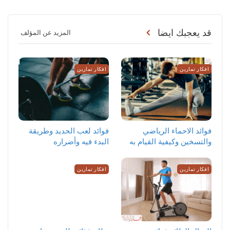
قد يعجبك ايضا
المزيد عن المؤلف
افكار تمارين
افكار تمارين
‏فوائد الاحماء الرياضي
فوائد لعب الحديد وطريقة
والتسخين وكيفية القيام به
البدء فيه وأضراره
افكار تمارين
افكار تمارين