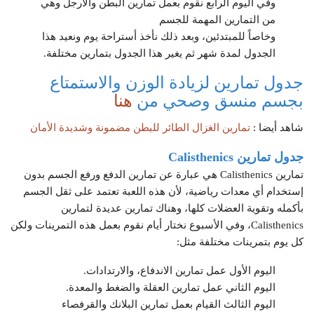
وفي اليوم الرابع نقوم بعمل تمارين البطن والأرجل وهي
من التمارين المهمة للجسم
وخاصاً للمبتدئين، وبعد ذلك نأخذ أستراحة يوم ونعيد هذا
الجدول لمدة شهر ثم يغير هذا الجدول بتمارين مختلفة.
جدول تمارين لزيادة الوزن والاستمتاع
بجسم منسق وصحي من
هنا
شاهد أيضا :
تمارين الغزال الطائر للبطن مضمونة وشديدة الأمان
جدول تمارين Calisthenics
تمارين Calisthenics هي عبارة عن تمارين الدفع ورفع الجسم بدون
إستخدام أي معدات رياضية، لأن هذه اللعبة تعتمد على ثقل الجسم
بأكمله وتقوية العضلات كلها، وهناك تمارين عديدة لتمارين
Calisthenics، وفي الأسبوع نختار أيام نقوم بعمل هذه التمرينات ولكن
كل يوم بتمرينات مختلفة مثل:
اليوم الأول عمل تمارين الاندفاع، والارتدادات.
اليوم الثاني عمل تمارين العقلة والضغط والمعدة.
اليوم الثالث القيام بعمل تمارين البلانك والقرفصاء