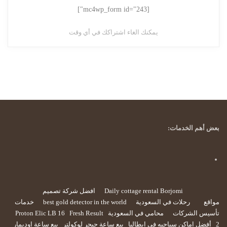
[mc4wp_form id="243"]
يمكنك الغاء اشتراكك في أي وقت
بعض أهم الخدمات:
Daily cottage rental Borjomi
افضل شركة تصميم
مواقع
رحلات في السعودية
best gold detector in the world
خدمات
تأسيس الشركات
محامي في السعودية
Fresh Result
Proton Elic LB 16
2
أفضل اماكن سياحيه في ايطاليا
بيع ساعة جيجر لوكولتر
بيع ساعة اوديمار