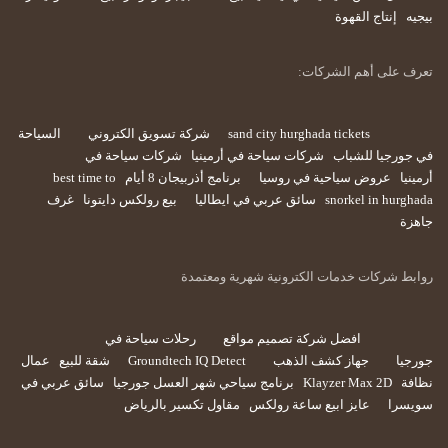
بيجيه
إنتاج القهوة
تعرف على أهم الشركات:
sand city hurghada tickets
شركة تسويق الكتروني
السياحة
في جورجيا للشباب
شركات سياحة في أرمينيا
شركات سياحة في
أرمينيا
عروض سياحية في روسيا
برنامج أذربيجان 8 أيام
best time to
snorkel in hurghada
سائق عربي في ايطاليا
بيع رولكس دايتونا
غرف
جاهزة
روابط شركات خدمات الكترونية شهرية ومعتمدة
افضل شركة تصميم مواقع
رحلات سياحة في
جورجيا
جهاز كشف الذهب
Groundtech IQ Detect
شقة للبيع
عمال
نظافة
Klayzer Max 2D
برنامج سياحي شهر العسل جورجيا
سائق عربي في
سويسرا
عايز ابيع ساعة رولكس
مقاول تكسير بالرياض