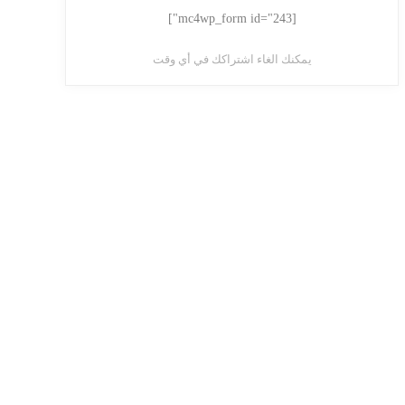
[mc4wp_form id="243"]
يمكنك الغاء اشتراكك في أي وقت