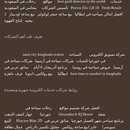
خدمات
best gold detector in the world
مواقع
رحلات في السعودية
Fresh Result
Proton Elic LB 16
تأسيس الشركات
محامي في السعودية
أفضل اماكن سياحيه في ايطاليا
بيع ساعة جيجر لوكولتر
بيع ساعة اوديمار
2
بيجيه
إنتاج القهوة
تعرف على أهم الشركات:
شركة تسويق الكتروني
السياحة
sand city hurghada tickets
في جورجيا للشباب
شركات سياحة في أرمينيا
شركات سياحة في
أرمينيا
عروض سياحية في روسيا
برنامج أذربيجان 8 أيام
سائق عربي في
best time to snorkel in hurghada
ايطاليا
بيع رولكس دايتونا
غرف جاهزة
روابط شركات خدمات الكترونية شهرية ومعتمدة
افضل شركة تصميم مواقع
رحلات سياحة في
شقة
Groundtech IQ Detect
جورجيا
جهاز كشف الذهب
برنامج سياحي شهر العسل جورجيا
سائق عربي في
Klayzer Max 2D
للبيع
سويسرا
عايز ابيع ساعة رولكس
مقاول تكسير بالرياض
عمال نظافة