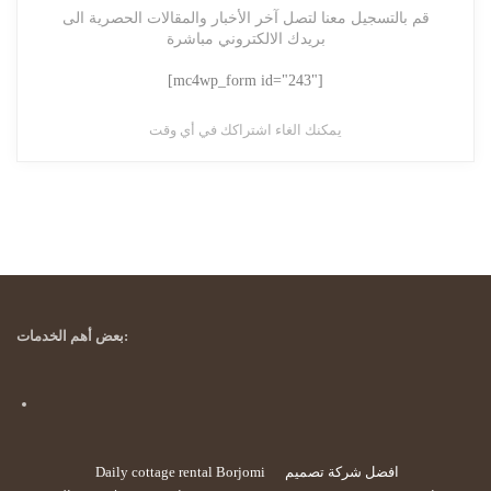
قم بالتسجيل معنا لتصل آخر الأخبار والمقالات الحصرية الى
بريدك الالكتروني مباشرة
[mc4wp_form id="243"]
يمكنك الغاء اشتراكك في أي وقت
بعض أهم الخدمات:
افضل شركة تصميم
Daily cottage rental Borjomi