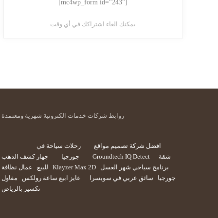
[mc4wp_form id="243"]
يمكنك الغاء اشتراكك في أي وقت
روابط شركات خدمات الكترونية شهرية ومعتمدة
افضل شركة تصميم مواقع
رحلات سياحة في
شقة
Groundtech IQ Detect
جورجيا
جهاز كشف الذهب
برنامج سياحي شهر العسل
Klayzer Max 2D
للبيع
عمال نظافة
جورجيا
سائق عربي في سويسرا
عايز ابيع ساعة رولكس
مقاول
تكسير بالرياض