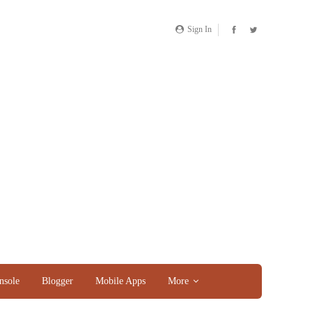
Sign In
nsole
Blogger
Mobile Apps
More