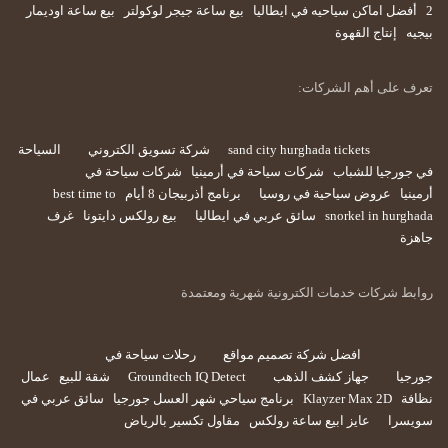
2
أفضل اماكن سياحيه في ايطاليا
بيع ساعة جيجر لوكولتر
بيع ساعة اوديمار
بيجيه
إنتاج القهوة
تعرف على أهم الشركات:
sand city hurghada tickets
شركة تسويق الكتروني
السياحة
في جورجيا للشباب
شركات سياحة في أرمينيا
شركات سياحة في
أرمينيا
عروض سياحية في روسيا
برنامج أذربيجان 8 أيام
best time to
snorkel in hurghada
سائق عربي في ايطاليا
بيع رولكس دايتونا
غرف
جاهزة
روابط شركات خدمات الكترونية شهرية ومعتمدة
افضل شركة تصميم مواقع
رحلات سياحة في
جورجيا
جهاز كشف الذهب
Groundtech IQ Detect
شقة للبيع
عمال
نظافة
Klayzer Max 2D
برنامج سياحي شهر العسل جورجيا
سائق عربي في
سويسرا
عايز ابيع ساعة رولكس
مقاول تكسير بالرياض