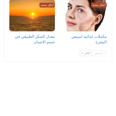
أفكار صحية
أفكار صحية
مكملات غذائية لتبييض
معدل السكر الطبيعي في
البشرة
جسم الانسان
السابق
التالي