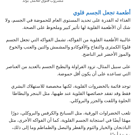
مشروب قلوي للحمل بولد
أطعمة تجعل الجسم قلوي
الغذاء له القدرة على تحديد المستوى العام للحموضة في الجسم، ولا
شك أن الأطعمة القلوية لها تأثير كبير وملحوظ على الصحة.
غالبية الأطعمة القلوية من الفواكه، تشمل الفواكه التي تجعل الجسم
قلويًا الكمثرى والتفاح والأفوكادو والمشمش والتين والعنب والخوخ
والموز الأخضر غير الناضج.
على سبيل المثال، تزود الفراولة والبطيخ الجسم بالعديد من العناصر
التي تساعده على أن يكون أقل حموضة.
توجد قائمة بالخضروات القلوية، لكنها مخصصة للاستهلاك البشري
فقط وقد تفقد خصائصها القلوية عند طهيها، مثل البنجر والبطاطا
الحلوة واللفت والجزر والبروكلي.
تلعب الخضراوات الورقية، مثل السبانخ والكرفس والبروكلي، دورًا
مهمًا أيضًا في استجابة الجسم القلوية، كما أن الفواكه الأخرى، مثل
الباذنجان والخيار والثوم والفطر والبصل والطماطم وما إلى ذلك،
مفيدة أيضًا.