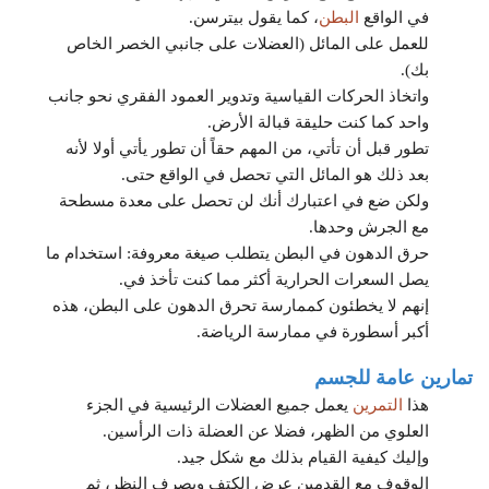
في الواقع
البطن
، كما يقول بيترسن.
للعمل على المائل (العضلات على جانبي الخصر الخاص
بك).
واتخاذ الحركات القياسية وتدوير العمود الفقري نحو جانب
واحد كما كنت حليقة قبالة الأرض.
تطور قبل أن تأتي، من المهم حقاً أن تطور يأتي أولا لأنه
بعد ذلك هو المائل التي تحصل في الواقع حتى.
ولكن ضع في اعتبارك أنك لن تحصل على معدة مسطحة
مع الجرش وحدها.
حرق الدهون في البطن يتطلب صيغة معروفة: استخدام ما
يصل السعرات الحرارية أكثر مما كنت تأخذ في.
إنهم لا يخطئون كممارسة تحرق الدهون على البطن، هذه
أكبر أسطورة في ممارسة الرياضة.
تمارين عامة للجسم
ه
ذا
التمرين
يعمل جميع العضلات الرئيسية في الجزء
العلوي من الظهر، فضلا عن العضلة ذات الرأسين.
وإليك كيفية القيام بذلك مع شكل جيد.
الوقوف مع القدمين عرض الكتف وبصرف النظر، ثم