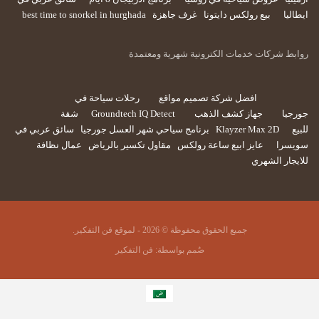
ايطاليا
بيع رولكس دايتونا
غرف جاهزة
best time to snorkel in hurghada
روابط شركات خدمات الكترونية شهرية ومعتمدة
افضل شركة تصميم مواقع
رحلات سياحة في
جورجيا
جهاز كشف الذهب
Groundtech IQ Detect
شقة
للبيع
Klayzer Max 2D
برنامج سياحي شهر العسل جورجيا
سائق عربي في
سويسرا
عايز ابيع ساعة رولكس
مقاول تكسير بالرياض
عمال نظافة
للايجار الشهري
جميع الحقوق محفوظة © 2026 - لموقع فن التفكير.
صُمم بواسطة:
فن التفكير