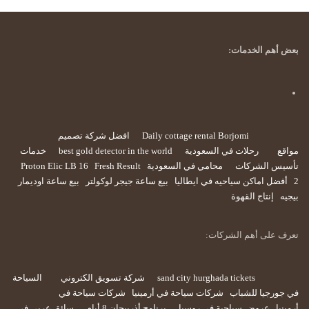
بعض أهم الخدمات:
Daily cottage rental Borjomi
افضل شركة تصميم
مواقع
رحلات في السعودية
best gold detector in the world
خدمات
تأسيس الشركات
محامي في السعودية
Fresh Result
Proton Elic LB 16
2
أفضل اماكن سياحيه في ايطاليا
بيع ساعة جيجر لوكولتر
بيع ساعة اوديمار
بيجيه
إنتاج القهوة
تعرف على أهم الشركات:
sand city hurghada tickets
شركة تسويق الكتروني
السياحة
في جورجيا للشباب
شركات سياحة في أرمينيا
شركات سياحة في
أرمينيا
عروض سياحية في روسيا
برنامج أذربيجان 8 أيام
سائق عربي في