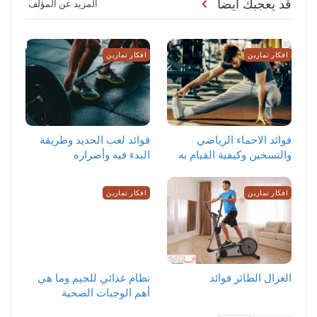
قد يعجبك ايضا
المزيد عن المؤلف
افكار تمارين
افكار تمارين
‏فوائد الاحماء الرياضي
فوائد لعب الحديد وطريقة
والتسخين وكيفية القيام به
البدء فيه وأضراره
افكار تمارين
افكار تمارين
الغزال الطائر فوائد
نظام غذائي للجيم وما هي
أهم الوجبات الصحية