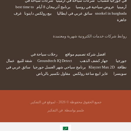
في جورجيا للشباب
شركات سياحة في أرمينيا
شركات سياحة في
أرمينيا
عروض سياحية في روسيا
برنامج أذربيجان 8 أيام
best time to
snorkel in hurghada
سائق عربي في ايطاليا
بيع رولكس دايتونا
غرف
جاهزة
روابط شركات خدمات الكترونية شهرية ومعتمدة
افضل شركة تصميم مواقع
رحلات سياحة في
جورجيا
جهاز كشف الذهب
Groundtech IQ Detect
شقة للبيع
عمال
نظافة
Klayzer Max 2D
برنامج سياحي شهر العسل جورجيا
سائق عربي في
سويسرا
عايز ابيع ساعة رولكس
مقاول تكسير بالرياض
جميع الحقوق محفوظة © 2026 - لموقع فن التفكير.
صُمم بواسطة:
فن التفكير