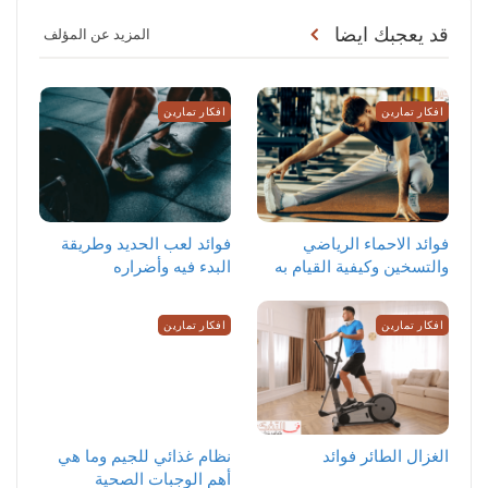
قد يعجبك ايضا
المزيد عن المؤلف
افكار تمارين
افكار تمارين
‏فوائد الاحماء الرياضي
فوائد لعب الحديد وطريقة
والتسخين وكيفية القيام به
البدء فيه وأضراره
افكار تمارين
افكار تمارين
الغزال الطائر فوائد
نظام غذائي للجيم وما هي
أهم الوجبات الصحية