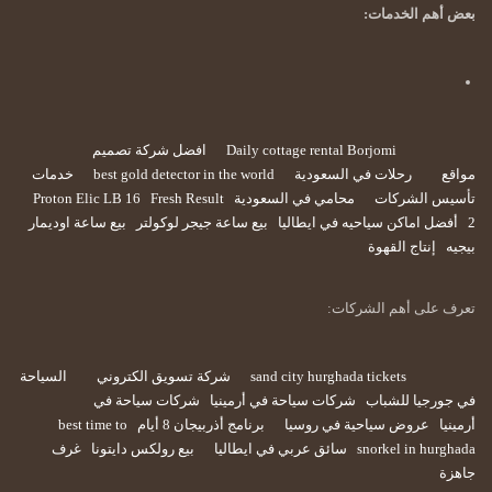
بعض أهم الخدمات:
Daily cottage rental Borjomi
افضل شركة تصميم
مواقع
رحلات في السعودية
best gold detector in the world
خدمات
تأسيس الشركات
محامي في السعودية
Fresh Result
Proton Elic LB 16
2
أفضل اماكن سياحيه في ايطاليا
بيع ساعة جيجر لوكولتر
بيع ساعة اوديمار
بيجيه
إنتاج القهوة
تعرف على أهم الشركات:
sand city hurghada tickets
شركة تسويق الكتروني
السياحة
في جورجيا للشباب
شركات سياحة في أرمينيا
شركات سياحة في
أرمينيا
عروض سياحية في روسيا
برنامج أذربيجان 8 أيام
best time to
snorkel in hurghada
سائق عربي في ايطاليا
بيع رولكس دايتونا
غرف
جاهزة