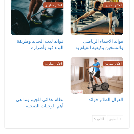
افكار تمارين
افكار تمارين
‏فوائد الاحماء الرياضي
فوائد لعب الحديد وطريقة
والتسخين وكيفية القيام به
البدء فيه وأضراره
افكار تمارين
افكار تمارين
الغزال الطائر فوائد
نظام غذائي للجيم وما هي
أهم الوجبات الصحية
السابق
التالي