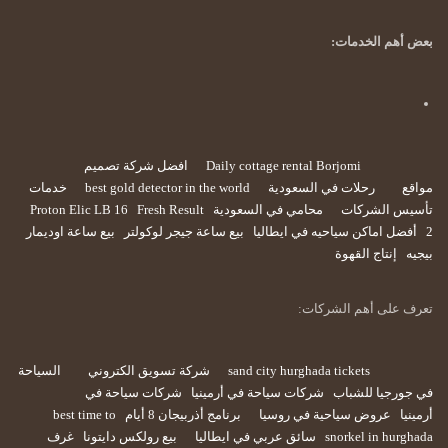
بعض أهم الخدمات:
Daily cottage rental Borjomi
افضل شركة تصميم
مواقع
رحلات في السعودية
best gold detector in the world
خدمات
تأسيس الشركات
محامي في السعودية
Fresh Result
Proton Elic LB 16
2
أفضل اماكن سياحيه في ايطاليا
بيع ساعة جيجر لوكولتر
بيع ساعة اوديمار
بيجيه
إنتاج القهوة
تعرف على أهم الشركات:
sand city hurghada tickets
شركة تسويق الكتروني
السياحة
في جورجيا للشباب
شركات سياحة في أرمينيا
شركات سياحة في
أرمينيا
عروض سياحية في روسيا
برنامج أذربيجان 8 أيام
best time to
snorkel in hurghada
سائق عربي في ايطاليا
بيع رولكس دايتونا
غرف