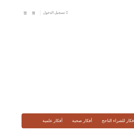
تسجيل الدخول
فكار للشراء الناجح
أفكار صحية
أفكار علمية