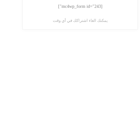
[mc4wp_form id="243"]
يمكنك الغاء اشتراكك في أي وقت