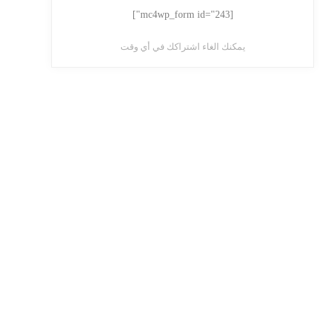
[mc4wp_form id="243"]
يمكنك الغاء اشتراكك في أي وقت