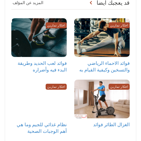
قد يعجبك ايضا
المزيد عن المؤلف
افكار تمارين
افكار تمارين
‏فوائد الاحماء الرياضي
فوائد لعب الحديد وطريقة
والتسخين وكيفية القيام به
البدء فيه وأضراره
افكار تمارين
افكار تمارين
الغزال الطائر فوائد
نظام غذائي للجيم وما هي
أهم الوجبات الصحية