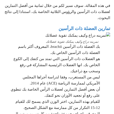
في هذه المقالة، سوف نسير لكم من خلال ثمانية من أفضل التمارين
لعضلات ذات الرأسين والرؤوس الثلاثية الخاصة بك، استنادا إلى نتائج
البحوث.
تمارين العضلة ذات الرأسين
تمرينه دراع وكيف يمكنك تقوية عضلاتك
بك العضلة ذات الرأسين brachii، المعروف أكثر باسم
العضلة ذات الرأسين الخاص بك.
هو العضلات ذات الرأسين التي تمتد من كتفك إلى الكوع
الخاص بك. انها العضلات الرئيسية المشاركة في رفع
وسحب مع ذراعيك.
ليس من المستغرب، وفقا لدراسة أجراها المجلس
الأمريكي لممارسة الرياضة (ACE) عام 2014.
أن بعض أفضل التمارين لعضلات الرأس الخاصة بك تنطوي
على رفع أو تجعيد الأوزان نحو كتفك.
للقيام بهذه التمارين، اختر الوزن الذي يسمح لك للقيام
12-15 التكرار من كل ممارسة مع الشكل الصحيح.
للبدء، قم بإجراء مجموعة واحدة من كل تمرين مرتين إلى