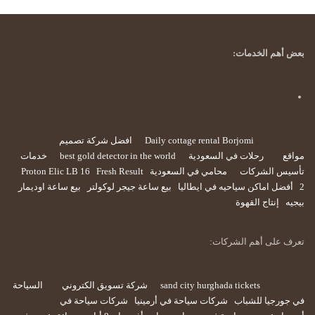
بعض أهم الخدمات:
Daily cottage rental Borjomi
افضل شركة تصميم
مواقع
رحلات في السعودية
best gold detector in the world
خدمات
تأسيس الشركات
محامي في السعودية
Fresh Result
Proton Elic LB 16
2
أفضل اماكن سياحيه في ايطاليا
بيع ساعة جيجر لوكولتر
بيع ساعة اوديمار
بيجيه
إنتاج القهوة
تعرف على أهم الشركات:
sand city hurghada tickets
شركة تسويق الكتروني
السياحة
في جورجيا للشباب
شركات سياحة في أرمينيا
شركات سياحة في