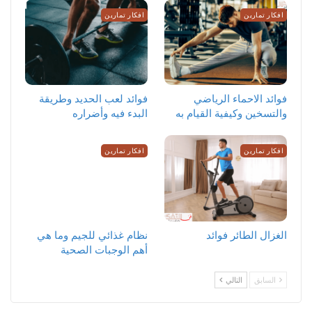
افكار تمارين
افكار تمارين
‏فوائد الاحماء الرياضي
فوائد لعب الحديد وطريقة
والتسخين وكيفية القيام به
البدء فيه وأضراره
افكار تمارين
افكار تمارين
الغزال الطائر فوائد
نظام غذائي للجيم وما هي
أهم الوجبات الصحية
السابق
التالي