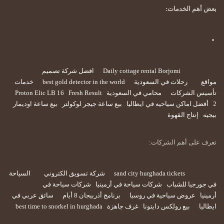
بعض أهم الخدمات:
Daily cottage rental Borjomi
افضل شركة تصميم
مواقع
رحلات في السعودية
best gold detector in the world
خدمات
تأسيس الشركات
محامي في السعودية
Fresh Result
Proton Elic LB 16
2
أفضل اماكن سياحيه في ايطاليا
بيع ساعة جيجر لوكولتر
بيع ساعة اوديمار
بيجيه
إنتاج القهوة
تعرف على أهم الشركات:
sand city hurghada tickets
شركة تسويق الكتروني
السياحة
في جورجيا للشباب
شركات سياحة في أرمينيا
شركات سياحة في
أرمينيا
عروض سياحية في روسيا
برنامج أذربيجان 8 أيام
سائق عربي في
ايطاليا
بيع رولكس دايتونا
غرف جاهزة
best time to snorkel in hurghada