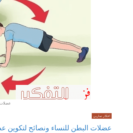
عضلات 
افكار تمارين
عضلات البطن للنساء ونصائح لتكوين عض