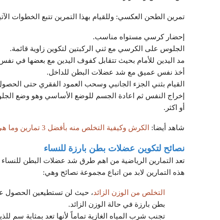
تمرين الطحن العكسي: وللقيام بهذا التمرين تتبع الخطوات الآتي
إحضار كرسي مستواه مناسب.
الجلوس على الكرسي مع ثني الركبتين لتكوين زاوية قائمة.
مد اليدين للأمام بحيث تتقابل كفوف اليدين مع بعضها في نفس
أخذ نفس عميق مع شد عضلات البطن للداخل.
القيام بثني الجزء الجانبي وسحب العمود الفقري حتى الح
أو اكثر.
شاهد أيضا:
الكرش وكيفية التخلص منه بأفضل 3 تمارين وما هي أهم 5 أمراض يسببها الكرش
نصائح لتكوين عضلات بطن بارزة للنساء
تعد التمارين الرياضية من اهم طرق شد عضلات البطن للنساء 
هذه التمارين لابد من اتباع مجموعة نصائح وهي:
التخلص من الوزن الزائد
، حيث لن تستطيعين الحصول 
بطن بارزة في حالة الوزن الزائد.
تجنب شرب المياه الغازية تماماً لأنها تعد بمثابة سم لل