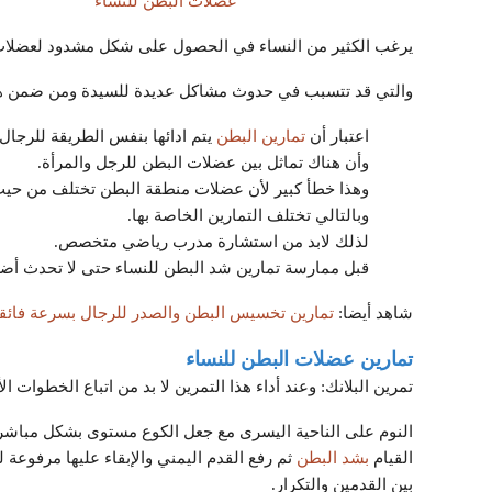
عضلات البطن للنساء
يرغب الكثير من النساء في الحصول على شكل مشدود لعضلات ا
والتي قد تتسبب في حدوث مشاكل عديدة للسيدة ومن ضمن هذ
اعتبار أن
تمارين البطن
يتم ادائها بنفس الطريقة للرجال 
وأن هناك تماثل بين عضلات البطن للرجل والمرأة.
وهذا خطأ كبير لأن عضلات منطقة البطن تختلف من حيث ا
وبالتالي تختلف التمارين الخاصة بها.
لذلك لابد من استشارة مدرب رياضي متخصص.
قبل ممارسة تمارين شد البطن للنساء حتى لا تحدث أضر
شاهد أيضا:
تمارين تخسيس البطن والصدر للرجال بسرعة فائق
تمارين عضلات البطن للنساء
تمرين البلانك: وعند أداء هذا التمرين لا بد من اتباع الخطوات الأت
النوم على الناحية اليسرى مع جعل الكوع مستوى بشكل مباشر
القيام
بشد البطن
بين القدمين والتكرار.