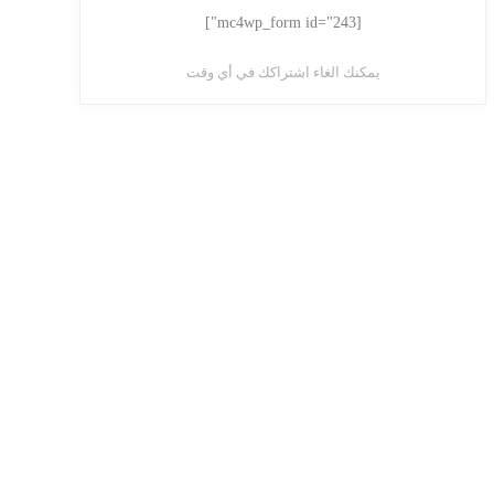
[mc4wp_form id="243"]
يمكنك الغاء اشتراكك في أي وقت