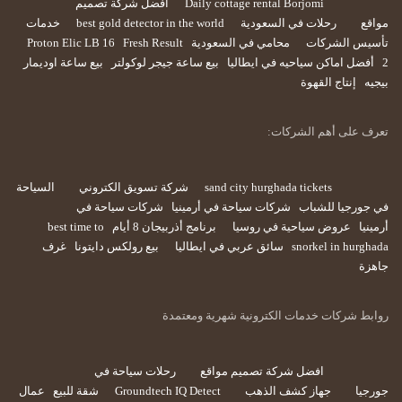
Daily cottage rental Borjomi
افضل شركة تصميم
مواقع
رحلات في السعودية
best gold detector in the world
خدمات
تأسيس الشركات
محامي في السعودية
Fresh Result
Proton Elic LB 16
2
أفضل اماكن سياحيه في ايطاليا
بيع ساعة جيجر لوكولتر
بيع ساعة اوديمار
بيجيه
إنتاج القهوة
تعرف على أهم الشركات:
sand city hurghada tickets
شركة تسويق الكتروني
السياحة
في جورجيا للشباب
شركات سياحة في أرمينيا
شركات سياحة في
أرمينيا
عروض سياحية في روسيا
برنامج أذربيجان 8 أيام
best time to
snorkel in hurghada
سائق عربي في ايطاليا
بيع رولكس دايتونا
غرف
جاهزة
روابط شركات خدمات الكترونية شهرية ومعتمدة
افضل شركة تصميم مواقع
رحلات سياحة في
جورجيا
جهاز كشف الذهب
Groundtech IQ Detect
شقة للبيع
عمال