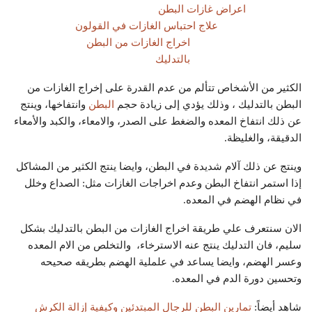
اعراض غازات البطن
علاج احتباس الغازات في القولون
اخراج الغازات من البطن
بالتدليك
الكثير من الأشخاص تتألم من عدم القدرة على إخراج الغازات من
البطن بالتدليك ، وذلك يؤدي إلى زيادة حجم
البطن
وانتفاخها، وينتج
عن ذلك انتفاخ المعده والضغط على الصدر، والامعاء، والكبد والأمعاء
الدقيقة، والغليظة.
وينتج عن ذلك آلام شديدة في البطن، وايضا ينتج الكثير من المشاكل
إذا استمر انتفاخ البطن وعدم اخراجات الغازات مثل: الصداع وخلل
في نظام الهضم في المعده.
الان سنتعرف علي طريقة اخراج الغازات من البطن بالتدليك بشكل
سليم، فان التدليك ينتج عنه الاسترخاء، والتخلص من الام المعده
وعسر الهضم، وايضا يساعد في علملية الهضم بطريقه صحيحه
وتحسين دورة الدم في المعده.
شاهد أيضاً:
تمارين البطن للرجال المبتدئين وكيفية إزالة الكرش