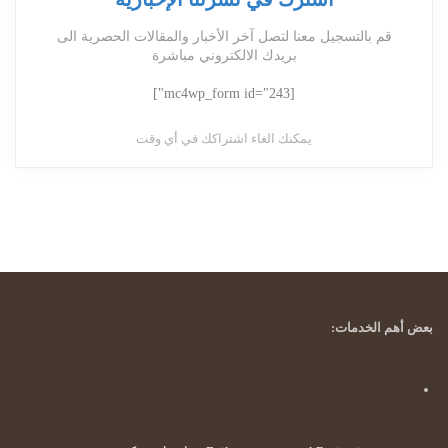
قم بالتسجيل معنا لتصل آخر الأخبار والمقالات الحصرية الى
بريدك الالكتروني مباشرة
[mc4wp_form id="243"]
يمكنك الغاء اشتراكك في أي وقت
بعض أهم الخدمات: