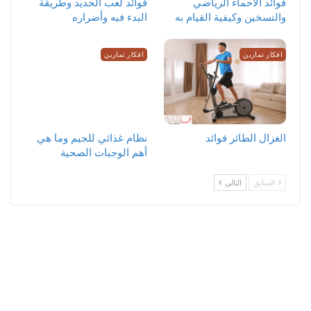
‏فوائد الاحماء الرياضي
فوائد لعب الحديد وطريقة
والتسخين وكيفية القيام به
البدء فيه وأضراره
افكار تمارين
افكار تمارين
الغزال الطائر فوائد
نظام غذائي للجيم وما هي
أهم الوجبات الصحية
السابق
التالي