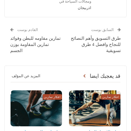
ومجالات السياحة في
اذربيجان
السابق بوست
القادم بوست
طرق التسويق وأهم النصائح
تمارين مقاومه للبطن وفوائد
للنجاح وافضل 4 طرق
تمارين المقاومة بوزن
تسويقية
الجسم
قد يعجبك ايضا
المزيد عن المؤلف
افكار تمارين
افكار تمارين