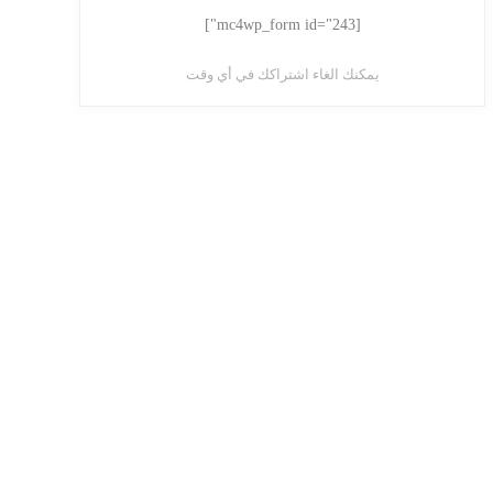
[mc4wp_form id="243"]
يمكنك الغاء اشتراكك في أي وقت