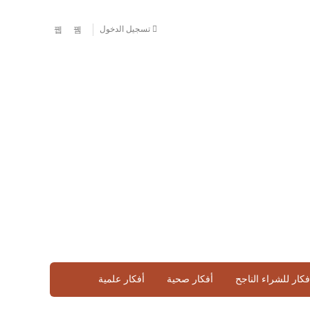
تسجيل الدخول
فكار للشراء الناجح
أفكار صحية
أفكار علمية