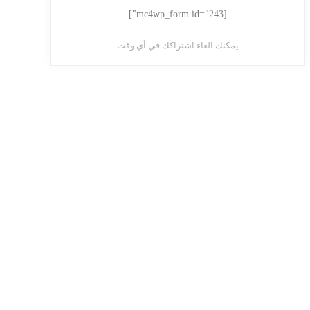
[mc4wp_form id="243"]
يمكنك الغاء اشتراكك في أي وقت