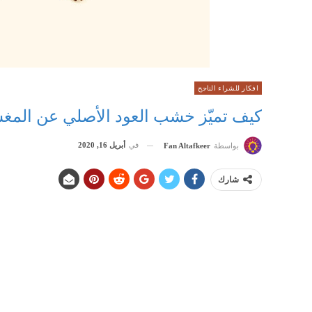
افكار للشراء الناجح
كيف تميّز خشب العود الأصلي عن المغش
في
أبريل 16, 2020
بواسطة
Fan Altafkeer
شارك