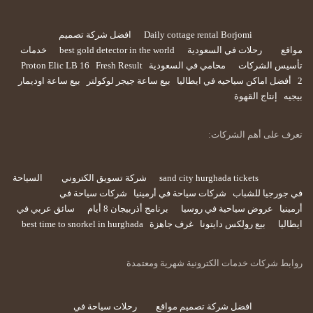
Daily cottage rental Borjomi
افضل شركة تصميم
مواقع
رحلات في السعودية
best gold detector in the world
خدمات
تأسيس الشركات
محامي في السعودية
Fresh Result
Proton Elic LB 16
2
أفضل اماكن سياحيه في ايطاليا
بيع ساعة جيجر لوكولتر
بيع ساعة اوديمار
بيجيه
إنتاج القهوة
تعرف على أهم الشركات:
sand city hurghada tickets
شركة تسويق الكتروني
السياحة
في جورجيا للشباب
شركات سياحة في أرمينيا
شركات سياحة في
أرمينيا
عروض سياحية في روسيا
برنامج أذربيجان 8 أيام
سائق عربي في
ايطاليا
بيع رولكس دايتونا
غرف جاهزة
best time to snorkel in hurghada
روابط شركات خدمات الكترونية شهرية ومعتمدة
افضل شركة تصميم مواقع
رحلات سياحة في