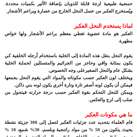
حمضية طبيعية لزجة قابلة للذوبان بإضافة الأثير بكميات محددة.
ويُستخرج العكبر من عسل النحل الخارج من عصارة وبراعم الأشجار.
لماذا يستخدم النحل العكبر
العكبر هو مادة عضوية تغطي معظم براعم الأشجار ولها خواص
مطهرة.
يقوم النحل بنقل هذه المادة إلى الخلية باستخدام أرجله الخلفية كي
يكون بمثابة واقي وحاجز من الجراثيم والمتسللين لحماية الخلية
بشكل عام والنحل الصغيرعلى وجه الخصوص.
ويختلف لون العكبر حسب مكوناته والمواد التي يقوم النحل بجمعها
فيمكن أن يكون لونه أصفر تارة وتارة أخري يكون لونه بني داكن.
ويمكن للنحل التحكم بقوة العكبر حسب درجة حرارته فيتحول من
صلب إلى لزج والعكس.
ما هي مكونات العكبر
قام العلماء بتحديد عدد جزئيات العكبر لتصل إلى 300 جزيئة نشطة
بحيث يتكون من 50 % من مواد راتنجية وبلسم، 30% شمع، 10 %
زيوت، و5% من حبوب اللقاح، و5% من المواد العضوية والمعدنية.