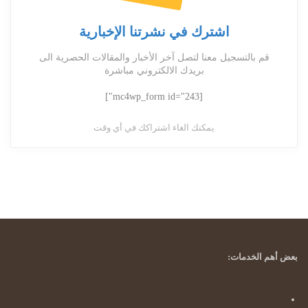
اشترك في نشرتنا الإخبارية
قم بالتسجيل معنا لتصل آخر الأخبار والمقالات الحصرية الى
بريدك الالكتروني مباشرة
[mc4wp_form id="243"]
يمكنك الغاء اشتراكك في أي وقت
بعض أهم الخدمات: