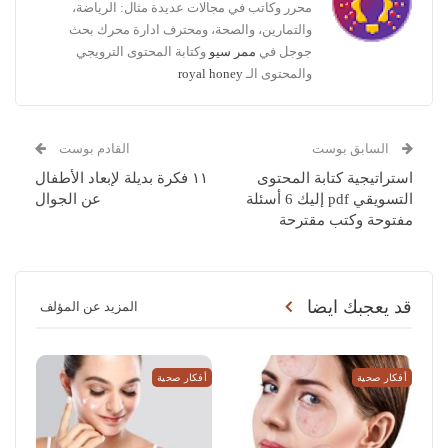
محرر وكاتب في مجالات عديدة مثال: الرياضة،
والتمارين، والصحة، ومحترف ادارة محرك بحث
جوجل في
ممر سيو
وكتابة المحتوى الترويجي
والمحتوى الـ
royal honey
السابق بوست
القادم بوست
استراتيجية كتابة المحتوى
١١ فكرة بديلة لإبعاد الأطفال
التسويقي pdf إليك 6 أسئلة
عن الجوال
مفتوحة وكتب مقترحة
قد يعجبك ايضا
المزيد عن المؤلف
أفكار صحية
أفكار صحية