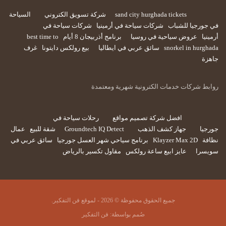
sand city hurghada tickets
شركة تسويق الكتروني
السياحة
في جورجيا للشباب
شركات سياحة في أرمينيا
شركات سياحة في
أرمينيا
عروض سياحية في روسيا
برنامج أذربيجان 8 أيام
best time to
snorkel in hurghada
سائق عربي في ايطاليا
بيع رولكس دايتونا
غرف
جاهزة
روابط شركات خدمات الكترونية شهرية ومعتمدة
افضل شركة تصميم مواقع
رحلات سياحة في
جورجيا
جهاز كشف الذهب
Groundtech IQ Detect
شقة للبيع
عمال
نظافة
Klayzer Max 2D
برنامج سياحي شهر العسل جورجيا
سائق عربي في
سويسرا
عايز ابيع ساعة رولكس
مقاول تكسير بالرياض
جميع الحقوق محفوظة © 2026 - لموقع فن التفكير.
صُمم بواسطة:
فن التفكير