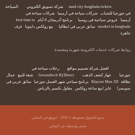
sand city hurghada tickets
شركة تسويق الكتروني
السياحة
في جورجيا للشباب
شركات سياحة في أرمينيا
شركات سياحة في
أرمينيا
عروض سياحية في روسيا
برنامج أذربيجان 8 أيام
best time to
snorkel in hurghada
سائق عربي في ايطاليا
بيع رولكس دايتونا
غرف
جاهزة
روابط شركات خدمات الكترونية شهرية ومعتمدة
افضل شركة تصميم مواقع
رحلات سياحة في
جورجيا
جهاز كشف الذهب
Groundtech IQ Detect
شقة للبيع
عمال
نظافة
Klayzer Max 2D
برنامج سياحي شهر العسل جورجيا
سائق عربي في
سويسرا
عايز ابيع ساعة رولكس
مقاول تكسير بالرياض
جميع الحقوق محفوظة © 2026 - لموقع فن التفكير.
صُمم بواسطة:
فن التفكير