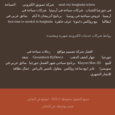
sand city hurghada tickets
شركة تسويق الكتروني
السياحة
في جورجيا للشباب
شركات سياحة في أرمينيا
شركات سياحة في
أرمينيا
عروض سياحية في روسيا
برنامج أذربيجان 8 أيام
سائق عربي في
ايطاليا
بيع رولكس دايتونا
غرف جاهزة
best time to snorkel in hurghada
روابط شركات خدمات الكترونية شهرية ومعتمدة
افضل شركة تصميم مواقع
رحلات سياحة في
جورجيا
جهاز كشف الذهب
Groundtech IQ Detect
شقة
للبيع
Klayzer Max 2D
برنامج سياحي شهر العسل جورجيا
سائق عربي في
سويسرا
عايز ابيع ساعة رولكس
مقاول تكسير بالرياض
عمال نظافة
للايجار الشهري
جميع الحقوق محفوظة © 2026 - لموقع فن التفكير.
صُمم بواسطة:
فن التفكير