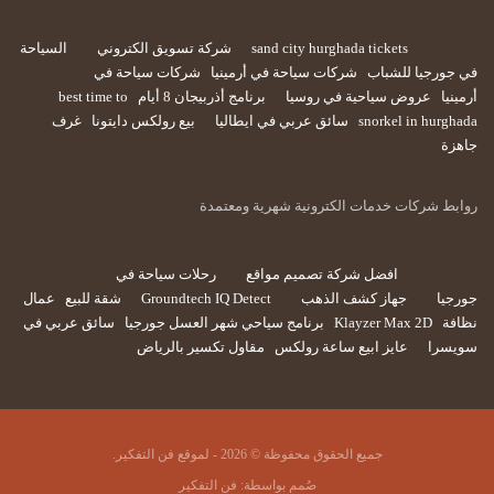
sand city hurghada tickets
شركة تسويق الكتروني
السياحة
في جورجيا للشباب
شركات سياحة في أرمينيا
شركات سياحة في
أرمينيا
عروض سياحية في روسيا
برنامج أذربيجان 8 أيام
best time to
snorkel in hurghada
سائق عربي في ايطاليا
بيع رولكس دايتونا
غرف
جاهزة
روابط شركات خدمات الكترونية شهرية ومعتمدة
افضل شركة تصميم مواقع
رحلات سياحة في
جورجيا
جهاز كشف الذهب
Groundtech IQ Detect
شقة للبيع
عمال
نظافة
Klayzer Max 2D
برنامج سياحي شهر العسل جورجيا
سائق عربي في
سويسرا
عايز ابيع ساعة رولكس
مقاول تكسير بالرياض
جميع الحقوق محفوظة © 2026 - لموقع فن التفكير.
صُمم بواسطة:
فن التفكير