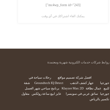
[mc4wp_form id="243"]
يمكنك الغاء اشتراكك في أي وقت
روابط شركات خدمات الكترونية شهرية ومعتمدة
افضل شركة تصميم مواقع
رحلات سياحة في
جورجيا
جهاز كشف الذهب
Groundtech IQ Detect
شقة
للبيع
عمال نظافة
Klayzer Max 2D
برنامج سياحي شهر العسل
جورجيا
سائق عربي في سويسرا
عايز ابيع ساعة رولكس
مقاول
تكسير بالرياض