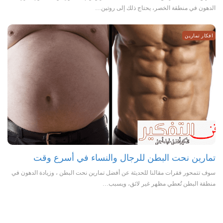
الدهون في منطقة الخصر، يحتاج ذلك إلى روتين…
افكار تمارين
تمارين نحت البطن للرجال والنساء في أسرع وقت
سوف تتمحور فقرات مقالنا للحديثة عن أفضل تمارين نحت البطن ، وزيادة الدهون في
منطقة البطن تُعطي مظهر غير لائق، ويسبب…