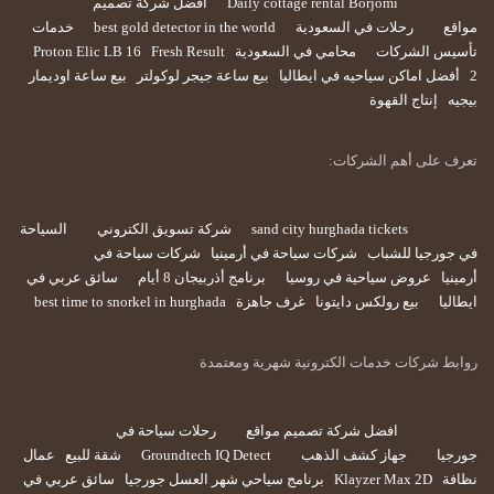
Daily cottage rental Borjomi
افضل شركة تصميم
مواقع
رحلات في السعودية
best gold detector in the world
خدمات
تأسيس الشركات
محامي في السعودية
Fresh Result
Proton Elic LB 16
2
أفضل اماكن سياحيه في ايطاليا
بيع ساعة جيجر لوكولتر
بيع ساعة اوديمار
بيجيه
إنتاج القهوة
تعرف على أهم الشركات:
sand city hurghada tickets
شركة تسويق الكتروني
السياحة
في جورجيا للشباب
شركات سياحة في أرمينيا
شركات سياحة في
أرمينيا
عروض سياحية في روسيا
برنامج أذربيجان 8 أيام
سائق عربي في
ايطاليا
بيع رولكس دايتونا
غرف جاهزة
best time to snorkel in hurghada
روابط شركات خدمات الكترونية شهرية ومعتمدة
افضل شركة تصميم مواقع
رحلات سياحة في
جورجيا
جهاز كشف الذهب
Groundtech IQ Detect
شقة للبيع
عمال
نظافة
Klayzer Max 2D
برنامج سياحي شهر العسل جورجيا
سائق عربي في