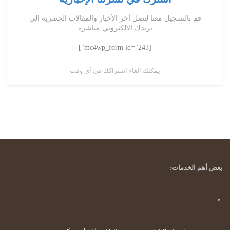
قم بالتسجيل معنا لتصل آخر الأخبار والمقالات الحصرية الى
بريدك الالكتروني مباشرة
[mc4wp_form id="243"]
يمكنك الغاء اشتراكك في أي وقت
بعض أهم الخدمات: