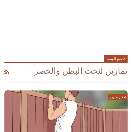
تصفح الوسم
تمارين لنحت البطن والخصر
افكار تمارين