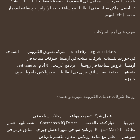
تأسيس الشركات
محامي في السعودية
Fresh Result
Proton Elic LB 16
2
أفضل اماكن سياحيه في ايطاليا
بيع ساعة جيجر لوكولتر
بيع ساعة اوديمار
بيجيه
إنتاج القهوة
تعرف على أهم الشركات:
sand city hurghada tickets
شركة تسويق الكتروني
السياحة
في جورجيا للشباب
شركات سياحة في أرمينيا
شركات سياحة في
أرمينيا
عروض سياحية في روسيا
برنامج أذربيجان 8 أيام
best time to
snorkel in hurghada
سائق عربي في ايطاليا
بيع رولكس دايتونا
غرف
جاهزة
روابط شركات خدمات الكترونية شهرية ومعتمدة
افضل شركة تصميم مواقع
رحلات سياحة في
جورجيا
جهاز كشف الذهب
Groundtech IQ Detect
شقة للبيع
عمال
نظافة
Klayzer Max 2D
برنامج سياحي شهر العسل جورجيا
سائق عربي في
سويسرا
عايز ابيع ساعة رولكس
مقاول تكسير بالرياض