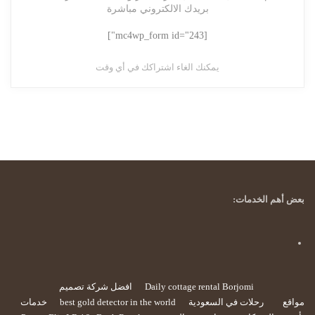
بريدك الالكتروني مباشرة
[mc4wp_form id="243"]
يمكنك الغاء اشتراكك في أي وقت
بعض أهم الخدمات:
Daily cottage rental Borjomi
افضل شركة تصميم
مواقع
رحلات في السعودية
best gold detector in the world
خدمات