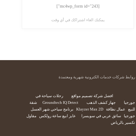
[mc4wp_form id="243"]
يمكنك الغاء اشتراكك في أي وقت
روابط شركات خدمات الكترونية شهرية ومعتمدة
افضل شركة تصميم مواقع
رحلات سياحة في
جورجيا
جهاز كشف الذهب
Groundtech IQ Detect
شقة
للبيع
عمال نظافة
Klayzer Max 2D
برنامج سياحي شهر العسل
جورجيا
سائق عربي في سويسرا
عايز ابيع ساعة رولكس
مقاول
تكسير بالرياض