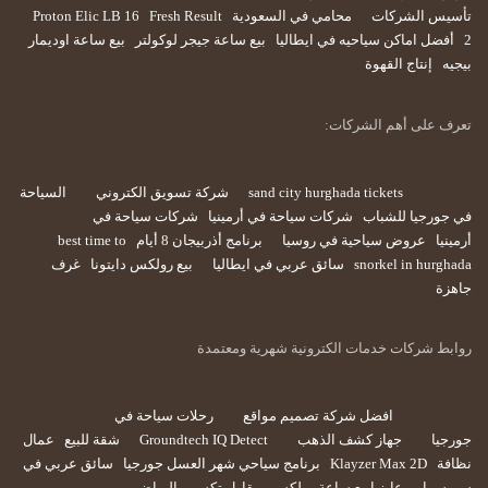
تأسيس الشركات
محامي في السعودية
Fresh Result
Proton Elic LB 16
2
أفضل اماكن سياحيه في ايطاليا
بيع ساعة جيجر لوكولتر
بيع ساعة اوديمار
بيجيه
إنتاج القهوة
تعرف على أهم الشركات:
sand city hurghada tickets
شركة تسويق الكتروني
السياحة
في جورجيا للشباب
شركات سياحة في أرمينيا
شركات سياحة في
أرمينيا
عروض سياحية في روسيا
برنامج أذربيجان 8 أيام
best time to
snorkel in hurghada
سائق عربي في ايطاليا
بيع رولكس دايتونا
غرف
جاهزة
روابط شركات خدمات الكترونية شهرية ومعتمدة
افضل شركة تصميم مواقع
رحلات سياحة في
جورجيا
جهاز كشف الذهب
Groundtech IQ Detect
شقة للبيع
عمال
نظافة
Klayzer Max 2D
برنامج سياحي شهر العسل جورجيا
سائق عربي في
سويسرا
عايز ابيع ساعة رولكس
مقاول تكسير بالرياض