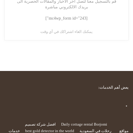
قم بالتسجيل معنا لتصل آخر الأخبار والمقالات الحصرية الى
بريدك الالكتروني مباشرة
[mc4wp_form id="243"]
يمكنك الغاء اشتراكك في أي وقت
بعض أهم الخدمات:
Daily cottage rental Borjomi
افضل شركة تصميم
مواقع
رحلات في السعودية
best gold detector in the world
خدمات