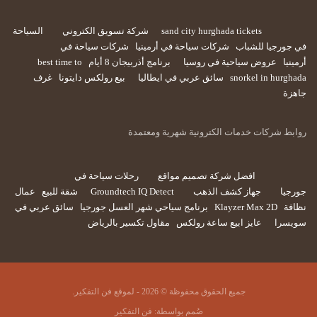
sand city hurghada tickets
شركة تسويق الكتروني
السياحة
في جورجيا للشباب
شركات سياحة في أرمينيا
شركات سياحة في
أرمينيا
عروض سياحية في روسيا
برنامج أذربيجان 8 أيام
best time to
snorkel in hurghada
سائق عربي في ايطاليا
بيع رولكس دايتونا
غرف
جاهزة
روابط شركات خدمات الكترونية شهرية ومعتمدة
افضل شركة تصميم مواقع
رحلات سياحة في
جورجيا
جهاز كشف الذهب
Groundtech IQ Detect
شقة للبيع
عمال
نظافة
Klayzer Max 2D
برنامج سياحي شهر العسل جورجيا
سائق عربي في
سويسرا
عايز ابيع ساعة رولكس
مقاول تكسير بالرياض
جميع الحقوق محفوظة © 2026 - لموقع فن التفكير.
صُمم بواسطة:
فن التفكير