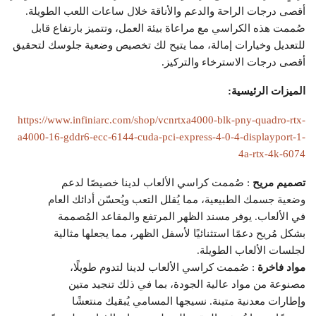
أقصى درجات الراحة والدعم والأناقة خلال ساعات اللعب الطويلة.
صُممت هذه الكراسي مع مراعاة بيئة العمل، وتتميز بارتفاع قابل
للتعديل وخيارات إمالة، مما يتيح لك تخصيص وضعية جلوسك لتحقيق
أقصى درجات الاسترخاء والتركيز.
الميزات الرئيسية:
https://www.infiniarc.com/shop/vcnrtxa4000-blk-pny-quadro-rtx-
a4000-16-gddr6-ecc-6144-cuda-pci-express-4-0-4-displayport-1-
4a-rtx-4k-6074
تصميم مريح
: صُممت كراسي الألعاب لدينا خصيصًا لدعم
وضعية جسمك الطبيعية، مما يُقلل التعب ويُحسّن أدائك العام
في الألعاب. يوفر مسند الظهر المرتفع والمقاعد المُصممة
بشكل مُريح دعمًا استثنائيًا لأسفل الظهر، مما يجعلها مثالية
لجلسات الألعاب الطويلة.
مواد فاخرة
: صُممت كراسي الألعاب لدينا لتدوم طويلًا،
مصنوعة من مواد عالية الجودة، بما في ذلك تنجيد متين
وإطارات معدنية متينة. نسيجها المسامي يُبقيك منتعشًا