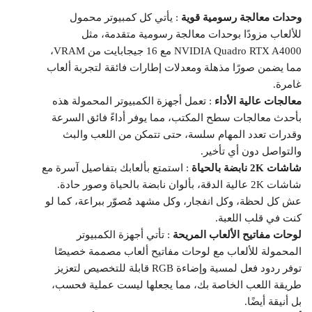
وحدات معالجة رسومية قوية
: يأتي كل كمبيوتر محمول
للألعاب مزودًا بوحدات معالجة رسومية متقدمة، مثل
NVIDIA Quadro RTX A4000 مع 16 جيجابايت من VRAM،
مما يضمن صورًا مذهلة ومعدلات إطارات فائقة لتجربة ألعاب
غامرة.
معالجات عالية الأداء
: تعمل أجهزة الكمبيوتر المحمولة هذه
بأحدث معالجات سطح المكتب، مما يوفر أداءً فائق السرعة
وقدرات تعدد المهام سلسة، حتى تتمكن من اللعب والبث
والتواصل دون أي تأخير.
شاشات 2K نابضة بالحياة
: استمتع بألعابك بتفاصيل آسرة مع
شاشات 2K عالية الدقة، بألوان نابضة بالحياة وصور حادة.
عش كل لحظة، وكل انفجار، وكل مشهد مُصوّر ببراعة، كما لو
كنت في قلب اللعبة.
لوحات مفاتيح الألعاب المريحة
: تأتي أجهزة الكمبيوتر
المحمولة للألعاب مع لوحات مفاتيح ألعاب مصممة خصيصًا
توفر ردود فعل لمسية وإضاءة RGB قابلة للتخصيص لتعزيز
طريقة اللعب الخاصة بك، مما يجعلها ليست عملية فحسب،
بل أنيقة أيضًا.