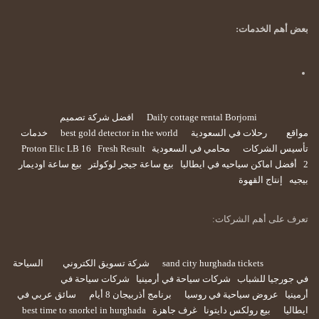
بعض أهم الخدمات:
Daily cottage rental Borjomi
افضل شركة تصميم
مواقع
رحلات في السعودية
best gold detector in the world
خدمات
تأسيس الشركات
محامي في السعودية
Fresh Result
Proton Elic LB 16
2
أفضل اماكن سياحيه في ايطاليا
بيع ساعة جيجر لوكولتر
بيع ساعة اوديمار
بيجيه
إنتاج القهوة
تعرف على أهم الشركات:
sand city hurghada tickets
شركة تسويق الكتروني
السياحة
في جورجيا للشباب
شركات سياحة في أرمينيا
شركات سياحة في
أرمينيا
عروض سياحية في روسيا
برنامج أذربيجان 8 أيام
سائق عربي في
ايطاليا
بيع رولكس دايتونا
غرف جاهزة
best time to snorkel in hurghada