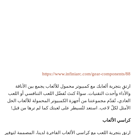
https://www.infiniarc.com/gear-components/88
ارتقِ بتجربة ألعابك مع كمبيوتر محمول للألعاب يجمع بين الأناقة
والأداء وأحدث التقنيات. سواءً كنتَ تُفضّل اللعب التنافسي أو اللعب
العادي، تُقدّم مجموعتنا من أجهزة الكمبيوتر المحمولة للألعاب الحل
الأمثل لكلّ لاعب. استعد لتُسيطر على لعبتك كما لم ترها من قبل!
كراسي الألعاب
ارتقِ بتجربة اللعب مع كراسي الألعاب الفاخرة لدينا، المصممة لتوفير