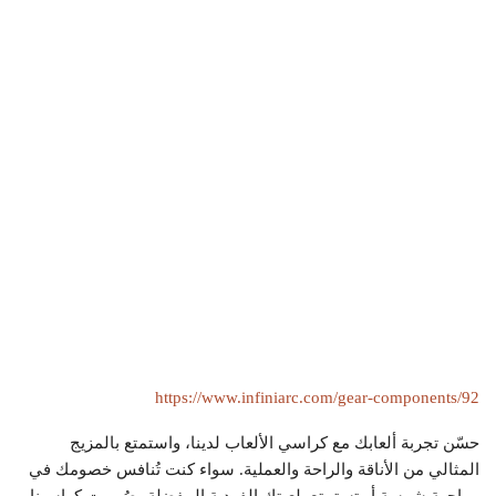
https://www.infiniarc.com/gear-components/92
حسّن تجربة ألعابك مع كراسي الألعاب لدينا، واستمتع بالمزيج
المثالي من الأناقة والراحة والعملية. سواء كنت تُنافس خصومك في
مواجهة شرسة أو تستمتع بلعبتك الفردية المفضلة، صُممت كراسينا