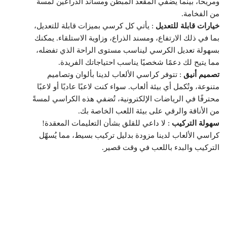
ومريحًا، بينما يُضفي المقعد المبطن ومساند الذراعين لمسةً
من الفخامة.
خيارات قابلة للتعديل
: يأتي كل كرسي بميزات قابلة للتعديل،
بما في ذلك الارتفاع، ومسند الذراع، وزاوية الاستلقاء. يمكنك
بسهولة تعديل الكرسي ليناسب مستوى الراحة الذي تفضله،
مما يتيح لك دعمًا شخصيًا يناسب احتياجاتك الفريدة.
تصميم أنيق
: تتوفر كراسي الألعاب لدينا بألوان وتصاميم
متنوعة، وتُكمل أي بيئة ألعاب. سواء كنت لاعبًا عاديًا أو لاعبًا
محترفًا في الرياضات الإلكترونية، تُضفي هذه الكراسي لمسةً
من الأناقة والرقي على بيئة اللعب الخاصة بك.
سهولة التركيب
: لا داعي للقلق بشأن التعليمات المعقدة!
كراسي الألعاب لدينا مزودة بدليل تركيب بسيط، مما يُسهّل
التركيب والبدء باللعب في وقت قصير.