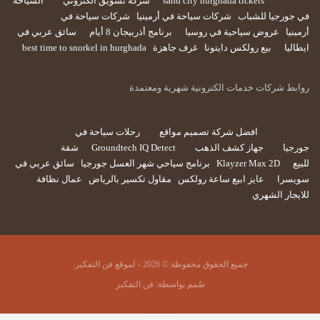
sand city hurghada tickets
شركة تسويق الكتروني
السياحة
في جورجيا للشباب
شركات سياحة في أرمينيا
شركات سياحة في
أرمينيا
عروض سياحية في روسيا
برنامج أذربيجان 8 أيام
سائق عربي في
ايطاليا
بيع رولكس دايتونا
غرف جاهزة
best time to snorkel in hurghada
روابط شركات خدمات الكترونية شهرية ومعتمدة
افضل شركة تصميم مواقع
رحلات سياحة في
جورجيا
جهاز كشف الذهب
Groundtech IQ Detect
شقة
للبيع
Klayzer Max 2D
برنامج سياحي شهر العسل جورجيا
سائق عربي في
سويسرا
عايز ابيع ساعة رولكس
مقاول تكسير بالرياض
عمال نظافة
للايجار الشهري
جميع الحقوق محفوظة © 2026 - لموقع فن التفكير.
صُمم بواسطة:
فن التفكير