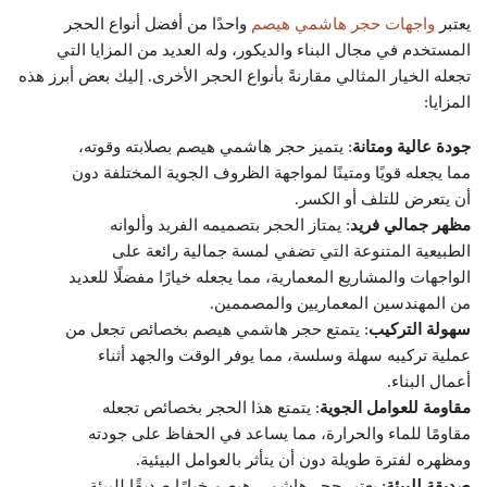
يعتبر
واجهات حجر هاشمي هيصم
واحدًا من أفضل أنواع الحجر
المستخدم في مجال البناء والديكور، وله العديد من المزايا التي
تجعله الخيار المثالي مقارنةً بأنواع الحجر الأخرى. إليك بعض أبرز هذه
المزايا:
جودة عالية ومتانة
: يتميز حجر هاشمي هيصم بصلابته وقوته،
مما يجعله قويًا ومتينًا لمواجهة الظروف الجوية المختلفة دون
أن يتعرض للتلف أو الكسر.
مظهر جمالي فريد
: يمتاز الحجر بتصميمه الفريد وألوانه
الطبيعية المتنوعة التي تضفي لمسة جمالية رائعة على
الواجهات والمشاريع المعمارية، مما يجعله خيارًا مفضلًا للعديد
من المهندسين المعماريين والمصممين.
سهولة التركيب
: يتمتع حجر هاشمي هيصم بخصائص تجعل من
عملية تركيبه سهلة وسلسة، مما يوفر الوقت والجهد أثناء
أعمال البناء.
مقاومة للعوامل الجوية
: يتمتع هذا الحجر بخصائص تجعله
مقاومًا للماء والحرارة، مما يساعد في الحفاظ على جودته
ومظهره لفترة طويلة دون أن يتأثر بالعوامل البيئية.
صديقة للبيئة
: يعتبر حجر هاشمي هيصم خيارًا صديقًا للبيئة