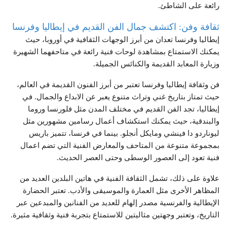
رائعة على الشاطئ.
ثقافة وفن: اكتشف جمال الفن القديم في إيطاليا وفرنسا
إيطاليا وفرنسا تعدان من أبرز الوجهات الثقافية في أوروبا، حيث
يمكنك الاستمتاع بمشاهدة لوحات فنية رائعة في متاحفهما الشهيرة
وزيارة المعابد القديمة والكنائس الجميلة.
فن وثقافة إيطاليا وفرنسا تعتبر من أبرز الفنون القديمة في العالم،
حيث تمتاز بتاريخ غني وتراث متنوع يعبر عن الابداع والجمال. في
إيطاليا، تجد الفن القديم في مختلف المدن مثل فلورنسا وروما
والبندقية، حيث يمكنك استكشاف أعمال رسامين مشهورين مثل
ليوناردو دا فينشي ومايكل أنجلو. بينما في فرنسا، تتميز باريس
بمجموعة متنوعة من المتاحف والمعارض الفنية التي تضم اعمال
فنية تعود إلى العصور الوسطى وحتى العصر الحديث.
علاوة على ذلك، تشمل الثقافة الفنية في هاتين البلدين العديد من
المظاهر الأخرى مثل العمارة والموسيقى والأدب. تعتبر الحضارة
الإيطالية والفرنسية مصدر إلهام للعديد من الفنانين والمبدعين عبر
التاريخ، وتعتبر وجهتين مثاليتين للاستمتاع بتجربة فنية وثقافية مثيرة.