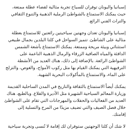
إسبانيا واليونان توفران للسياح تجربة مثالية لقضاء عطلة ممتعة،
حيث يمكنك الاستمتاع بالشواطئ الرملية الذهبية والتنوع الثقافي
والتراث الفني الرائع.
إسبانيا واليونان تعدان وجهتين سياحيتين رائعتين للاستمتاع بعطلة
مثالية على الشاطئ. تتميز السواحل في كلتا البلدين بجمال طبيعي
استثنائي وبيئة مريحة وممتعة. يمكنك الاستمتاع بأشعة الشمس
الدافئة والمياه الصافية الزرقاء والرمال الذهبية الناعمة على
الشواطئ الرائعة. بالإضافة إلى ذلك، هناك العديد من الأنشطة
الترفيهية التي يمكنك القيام بها مثل ركوب الأمواج، والغوص، والتزلج
على الماء، والاستمتاع بالمأكولات البحرية الشهية.
يمكنك أيضاً الاستمتاع بالثقافة والتاريخ في المدن الساحلية القديمة
وزيارة المعالم السياحية الشهيرة مثل الأديرة والقلاع. وبالطبع، هناك
العديد من الفعاليات والحفلات والمهرجانات التي تقام على الشواطئ
خلال فصل الصيف والتي تضيف مزيدًا من المرح والتسلية إلى
إقامتك.
لا شك أن كلتا الوجهتين ستوفران لك إقامة لا تُنسى وتجربة سياحية