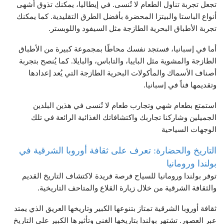
تجعل تجربة تناول الطعام لا تُنسى. في إيطاليا، يمكنك تذوق أشهى
أنواع الباستا والبيتزا المحضرة بأفضل الطرق التقليدية. كما يمكنك
تجربة الأطباق البحرية الطازجة مثل السيفود واللوبستر.
أما في إسبانيا، فستجد نفسك محاطًا بمجموعة كبيرة من الأطباق
الطازجة والمشوية مثل الباييا، والتاباس، والبايلا. كما يُنصح بتجربة
أصناف الأسماك والمأكولات البحرية الطازجة التي يُعد إعدادها
وتقديمها فناً في إسبانيا.
استمتع بطعام شهي وتجارب طعام لا تُنسى في هذين البلدين
الجميلين وشاركنا تجاربك واكتشافاتك الغذائية الرائعة في تلك
الوجهات السياحية
التاريخ والحضارة: تعرف على ثقافة أوروبا الشرقية في
بولندا ورومانيا
توفر بولندا ورومانيا للسياح فرصة فريدة لاكتشاف التاريخ القديم
والثقافة الشرقية من خلال زيارة القلاع والمتاحف التاريخية.
ثقافة أوروبا الشرقية تمتاز بتنوعها الكبير وتاريخها العريق الذي يمتد
عبر العصور. تشتهر بولندا بتاريخها الغني وتأثيرها الكبير على التاريخ