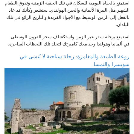
استمتع بالحياة اليومية للسكان في تلك الحقبة الزمنية وتذوق الطعام
الشهير مثل البيرة الألمانية والجبن الهولندي. ستشعر وكأنك قد عاد
بالفعل إلى الزمن الوسيط مع الأجواء الفريدة والتاريخ الرائع في تلك
البلدان.
استمتع برحلة سفر عبر الزمن واستكشاف سحر القرون الوسطى
في ألمانيا وهولندا وخذ معك كاميرتك لتخلد تلك اللحظات الساحرة.
روعة الطبيعة والمغامرة: رحلة سياحية لا تُنسى في
سويسرا والنمسا