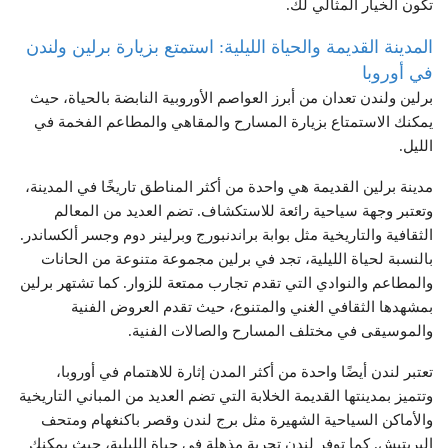
تكون الخيار المثالي لك.
المدينة القديمة والحياة الليلية: استمتع بزيارة برلين ولندن
في أوروبا
برلين ولندن تعدان من أبرز العواصم الأوروبية النابضة بالحياة، حيث
يمكنك الاستمتاع بزيارة المسارح والمقاهي والمطاعم الفخمة في
الليل.
مدينة برلين القديمة هي واحدة من أكثر المناطق تاريخًا في المدينة،
وتعتبر وجهة سياحية رائعة للاستكشاف. تضم العديد من المعالم
الثقافية والتاريخية مثل بوابة براندنبورج وبرلينر دوم وجسر ألكساندر.
بالنسبة لحياة الليلية، تجد في برلين مجموعة متنوعة من الحانات
والمطاعم والنوادي التي تقدم تجارب ممتعة للزوار. كما تشتهر برلين
بمشهدها الثقافي الغني والمتنوع، حيث تقدم العروض الفنية
والموسيقى في مختلف المسارح والصالات الفنية.
تعتبر لندن أيضًا واحدة من أكثر المدن إثارة للاهتمام في أوروبا،
وتتميز بمدينتها القديمة الخلابة التي تضم العديد من المباني التاريخية
والأماكن السياحية الشهيرة مثل برج لندن وقصر باكنغهام ومتحف
البريتيش. كما توفر لندن تجربة مذهلة في حياة الليلية، حيث يمكنك