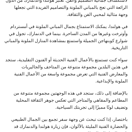
لاستكشاف جمالية التصميم والفن. تعتبر هولندا والدنمارك من الدول
الرائعة التي تعج بالمباني الملونة والتصاميم الفريدة التي تجعلها
وجهة مثالية لمحبي الفن والثقافة.
في هولندا، يمكنك الاستمتاع بجمال المباني الملونة في أمستردام
وأوترخت وغيرها من المدن الساحرة. بينما في الدنمارك، تجول في
شوارع كوبنهاجن الجميلة واستمتع بمشاهدة المنازل الملونة والمباني
التاريخية.
سواء كنت تستمتع بالأعمال الفنية الحديثة أو الفنون التقليدية، ستجد
في هذين البلدين مجموعة متنوعة من المتاحف والجاليريات
والمعارض الفنية التي تعرض مجموعة واسعة من الأعمال الفنية
الملونة والإبداعية.
بالإضافة إلى ذلك، ستجد في هذه الوجهتين مجموعة متنوعة من
المطاعم والمقاهي والمتاجر التي تعكس جوهر الثقافة المحلية
وتضيف لونًا مميزًا إلى تجربتك السياحية.
باختصار، إذا كنت تبحث عن وجهة سفر تجمع بين الجمال الطبيعي
والحضارة الفنية المليئة بالألوان، فإن زيارة هولندا والدنمارك قد