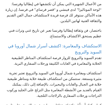
من الأعمال الشهيرة التي يمكن أن تكتشفها في إيطاليا وفرنسا:
“لوحة الموناليزا” لدى فينشي و “قصر فرساي” في فرنسا. إن زيارة
هذه الأماكن ستوفر لك فرصة فريدة لاستكشاف جمال الفن القديم
والثقافة الغنية لهاتين البلدين.
باختصار، فن وثقافة إيطاليا وفرنسا تعبر عن تاريخ غني وتراث فني
عظيم يستحق الاكتشاف والاستمتاع.
الاستكشاف والمغامرة: اكتشف أسرار شمال أوروبا في
السويد والنرويج
تقدم السويد والنرويج للزوار فرصة استكشاف المناظر الطبيعية
الخلابة والمغامرة في الغابات الكثيفة ورحلات السفاري البرية.
استكشاف ومغامرة شمال أوروبا في السويد والنرويج تعتبر تجربة
مثيرة وممتعة. ستتمكن من استكشاف طبيعة خلابة ومناظر طبيعية
خلابة في الجبال والغابات والبحيرات. بالإضافة إلى ذلك، يمكنك
القيام بالعديد من الأنشطة المغامرة مثل التزلج على الجليد وركوب
الدراجات ورحلات السفاري بالزلاجات الثلجية.