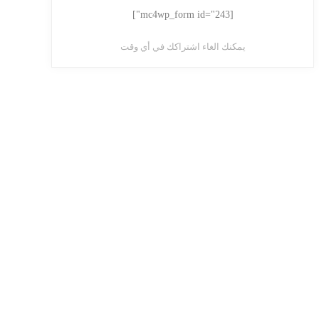
[mc4wp_form id="243"]
يمكنك الغاء اشتراكك في أي وقت