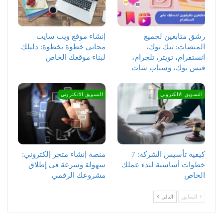
رشق متابعين لجميع
إنشاء موقع ويب سايت
المنصات: تيك توك،
مجاني خطوة بخطوة: دليلك
انستقرام، تويتر، تلجرام،
لبناء موقعك الخاص
فيس بوك، وسناب شات
التسويق الالكتروني
التسويق الالكتروني
كيفية تأسيس الشركة: 7
منصة إنشاء متجر إلكتروني:
خطوات أساسية لبدء عملك
سهولة وسرعة في إطلاق
الخاص
مشروعك الرقمي
السابق
التالي