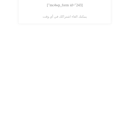
[mc4wp_form id="243"]
يمكنك الغاء اشتراكك في أي وقت