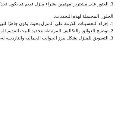
3. العثور على مشترين مهتمين بشراء منزل قديم قد يكون تحديًا نظرًا لتفضيلهم للمنازل الحديثة.
الحلول المحتملة لهذه التحديات:
1. إجراء التحسينات اللازمة على المنزل بحيث يكون جاهزًا للبيع، مثل إصلاح السقف، تحديث الأجهزة، وتجديد الدهانات والأرضيات.
2. توضيح العوائق والتكاليف المرتبطة بتجديد البيت القديم للمشترين المحتملين، وعرض إمكانيات التمويل المتاحة لهم.
3. التسويق للمنزل بشكل يبرز الجوانب الجمالية والتاريخية له، وكيفية تحويله إلى منزل يفي بمتطلبات الحياة العصرية.