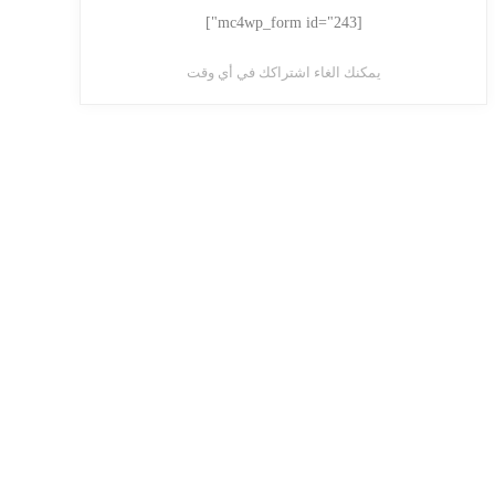
[mc4wp_form id="243"]
يمكنك الغاء اشتراكك في أي وقت