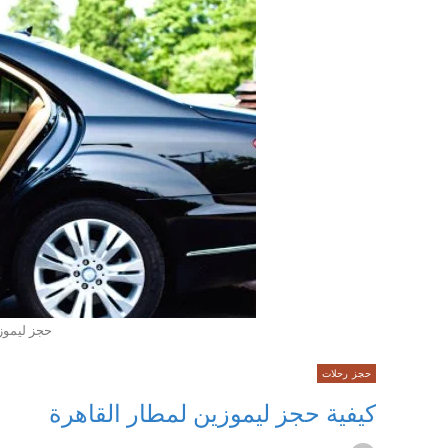
حجز ليموز
حجز رحلات
كيفية حجز ليموزين لمطار القاهرة