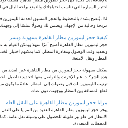
بالإضافة إلى ذلك، فإن حجز ليموزين مطار القاهرة مسبقًا يو
اختيار السيارة التي تناسب احتياجاتك والتمتع براحة البال في ا
لذا، يُنصح بشدة بالتخطيط والحجز المسبق لخدمة الليموزين
مريحة وخالية من الإجهاد، ويضمن لك وصولًا سلسًا إلى وجهتك
كيفية حجز ليموزين مطار القاهرة بسهولة ويسر
حجز ليموزين مطار القاهرة أصبح أمرًا سهلا ويمكن القيام به ع
وتحديد وقت الوصول ومغادرة المطار، كما يمكنهم اختيار الخدم
المطار ونقل الأمتعة.
يمكنك بسهولة حجز ليموزين من مطار القاهرة عبر العديد من
هذه الشركات عبر الإنترنت والتواصل معها لتحديد تفاصيل الحج
ترتيب الليموزين لك قبل وصولك إلى المطار. عادةً ما يكون من
قطع المسافة بين المطار ووجهتك دون عناء.
مزايا حجز ليموزين مطار القاهرة على النقل العام
يوفر حجز ليموزين مطار القاهرة العديد من المزايا على النقل
الانتظار في طوابير طويلة للحصول على وسيلة نقل عامة، كما 
المحطات المتعددة.