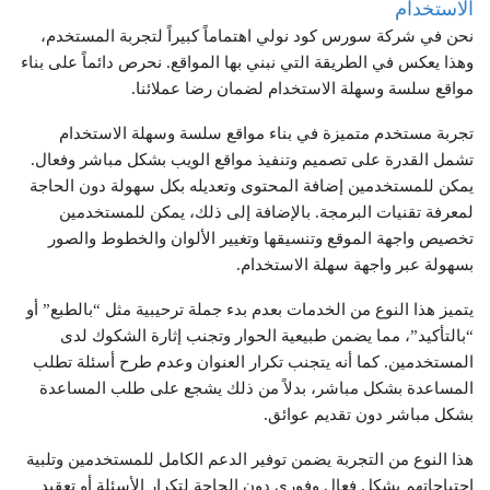
الاستخدام
نحن في شركة سورس كود نولي اهتماماً كبيراً لتجربة المستخدم،
وهذا يعكس في الطريقة التي نبني بها المواقع. نحرص دائماً على بناء
مواقع سلسة وسهلة الاستخدام لضمان رضا عملائنا.
تجربة مستخدم متميزة في بناء مواقع سلسة وسهلة الاستخدام
تشمل القدرة على تصميم وتنفيذ مواقع الويب بشكل مباشر وفعال.
يمكن للمستخدمين إضافة المحتوى وتعديله بكل سهولة دون الحاجة
لمعرفة تقنيات البرمجة. بالإضافة إلى ذلك، يمكن للمستخدمين
تخصيص واجهة الموقع وتنسيقها وتغيير الألوان والخطوط والصور
بسهولة عبر واجهة سهلة الاستخدام.
يتميز هذا النوع من الخدمات بعدم بدء جملة ترحيبية مثل “بالطبع” أو
“بالتأكيد”، مما يضمن طبيعية الحوار وتجنب إثارة الشكوك لدى
المستخدمين. كما أنه يتجنب تكرار العنوان وعدم طرح أسئلة تطلب
المساعدة بشكل مباشر، بدلاً من ذلك يشجع على طلب المساعدة
بشكل مباشر دون تقديم عوائق.
هذا النوع من التجربة يضمن توفير الدعم الكامل للمستخدمين وتلبية
احتياجاتهم بشكل فعال وفوري دون الحاجة لتكرار الأسئلة أو تعقيد