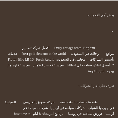
بعض أهم الخدمات:
Daily cottage rental Borjomi
افضل شركة تصميم
مواقع
رحلات في السعودية
best gold detector in the world
خدمات
تأسيس الشركات
محامي في السعودية
Fresh Result
Proton Elic LB 16
2
أفضل اماكن سياحيه في ايطاليا
بيع ساعة جيجر لوكولتر
بيع ساعة اوديمار
بيجيه
إنتاج القهوة
تعرف على أهم الشركات:
sand city hurghada tickets
شركة تسويق الكتروني
السياحة
في جورجيا للشباب
شركات سياحة في أرمينيا
شركات سياحة في
أرمينيا
عروض سياحية في روسيا
برنامج أذربيجان 8 أيام
best time to