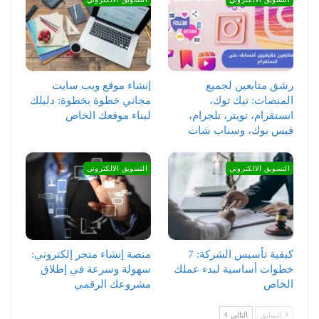
رشق متابعين لجميع
إنشاء موقع ويب سايت
المنصات: تيك توك،
مجاني خطوة بخطوة: دليلك
انستقرام، تويتر، تلجرام،
لبناء موقعك الخاص
فيس بوك، وسناب شات
التسويق الالكتروني
التسويق الالكتروني
كيفية تأسيس الشركة: 7
منصة إنشاء متجر إلكتروني:
خطوات أساسية لبدء عملك
سهولة وسرعة في إطلاق
الخاص
مشروعك الرقمي
السابق
التالي