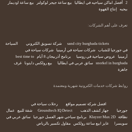
2
أفضل اماكن سياحيه في ايطاليا
بيع ساعة جيجر لوكولتر
بيع ساعة اوديمار
بيجيه
إنتاج القهوة
تعرف على أهم الشركات:
sand city hurghada tickets
شركة تسويق الكتروني
السياحة
في جورجيا للشباب
شركات سياحة في أرمينيا
شركات سياحة في
أرمينيا
عروض سياحية في روسيا
برنامج أذربيجان 8 أيام
best time to
snorkel in hurghada
سائق عربي في ايطاليا
بيع رولكس دايتونا
غرف
جاهزة
روابط شركات خدمات الكترونية شهرية ومعتمدة
افضل شركة تصميم مواقع
رحلات سياحة في
جورجيا
جهاز كشف الذهب
Groundtech IQ Detect
شقة للبيع
عمال
نظافة
Klayzer Max 2D
برنامج سياحي شهر العسل جورجيا
سائق عربي في
سويسرا
عايز ابيع ساعة رولكس
مقاول تكسير بالرياض