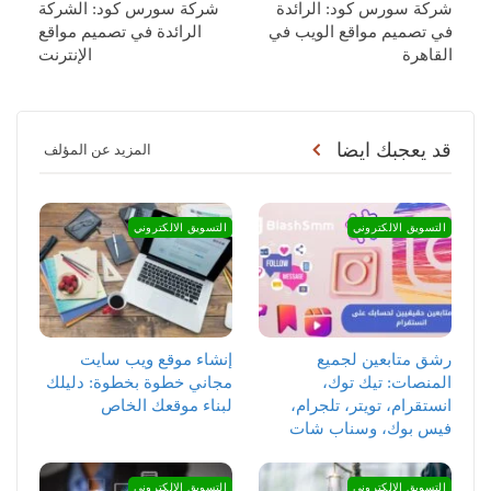
شركة سورس كود: الرائدة
شركة سورس كود: الشركة
في تصميم مواقع الويب في
الرائدة في تصميم مواقع
القاهرة
الإنترنت
قد يعجبك ايضا
المزيد عن المؤلف
التسويق الالكتروني
التسويق الالكتروني
رشق متابعين لجميع
إنشاء موقع ويب سايت
المنصات: تيك توك،
مجاني خطوة بخطوة: دليلك
انستقرام، تويتر، تلجرام،
لبناء موقعك الخاص
فيس بوك، وسناب شات
التسويق الالكتروني
التسويق الالكتروني