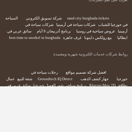
sand city hurghada tickets
شركة تسويق الكتروني
السياحة
في جورجيا للشباب
شركات سياحة في أرمينيا
شركات سياحة في
أرمينيا
عروض سياحية في روسيا
برنامج أذربيجان 8 أيام
سائق عربي في
ايطاليا
بيع رولكس دايتونا
غرف جاهزة
best time to snorkel in hurghada
روابط شركات خدمات الكترونية شهرية ومعتمدة
افضل شركة تصميم مواقع
رحلات سياحة في
جورجيا
جهاز كشف الذهب
Groundtech IQ Detect
شقة للبيع
عمال
نظافة
Klayzer Max 2D
برنامج سياحي شهر العسل جورجيا
سائق عربي في
سويسرا
عايز ابيع ساعة رولكس
مقاول تكسير بالرياض
جميع الحقوق محفوظة © 2026 - لموقع فن التفكير.
صُمم بواسطة:
فن التفكير