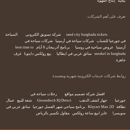
بيجيه
إنتاج القهوة
تعرف على أهم الشركات:
sand city hurghada tickets
شركة تسويق الكتروني
السياحة
في جورجيا للشباب
شركات سياحة في أرمينيا
شركات سياحة في
أرمينيا
عروض سياحية في روسيا
برنامج أذربيجان 8 أيام
best time to
snorkel in hurghada
سائق عربي في ايطاليا
بيع رولكس دايتونا
غرف
جاهزة
روابط شركات خدمات الكترونية شهرية ومعتمدة
افضل شركة تصميم مواقع
رحلات سياحة في
جورجيا
جهاز كشف الذهب
Groundtech IQ Detect
شقة للبيع
عمال
نظافة
Klayzer Max 2D
برنامج سياحي شهر العسل جورجيا
سائق عربي في
سويسرا
عايز ابيع ساعة رولكس
مقاول تكسير بالرياض