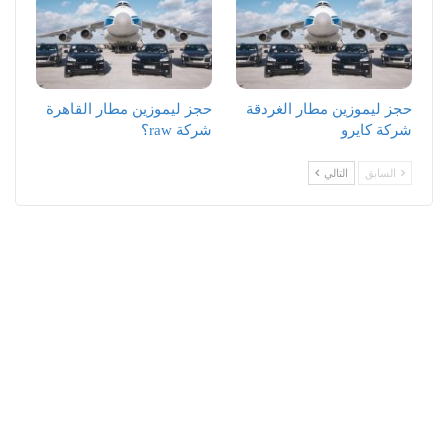
حجز ليموزين مطار الغردقة
حجز ليموزين مطار القاهرة
شركة كايرو
شركة raw؟
السابق
التالي