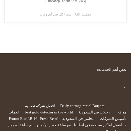
[mc4wp_form id="243"]
يمكنك الغاء اشتراكك في أي وقت
بعض أهم الخدمات:
Daily cottage rental Borjomi
افضل شركة تصميم
مواقع
رحلات في السعودية
best gold detector in the world
خدمات
تأسيس الشركات
محامي في السعودية
Fresh Result
Proton Elic LB 16
2
أفضل اماكن سياحيه في ايطاليا
بيع ساعة جيجر لوكولتر
بيع ساعة اوديمار